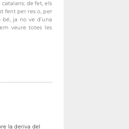
atalans; de fet, els
 fent per res o, per
ò bé, ja no ve d’una
em veure totes les
re la deriva del