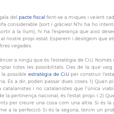
gala del
pacte fiscal
fent-se a miques i veient ca
fa considerable (sort i gràcies! N’hi ha ho inten
ortir a la llum), hi ha l’esperança que això des
al nostre propi estat. Esperem i desitgem que el
altres vegades.
èncer a ningú que és l’estratègia de CiU. Només 
lar totes les possibilitats. Des de la que vaig
 la possible
estratègia de CiU
per construir l’esta
ia. És a dir, poden passar dues coses. 1) Quan pit
 catalanistes i no catalanistes que l’única viabi
a pertinença nacional, és l’estat propi. I 2) Que
ts per creure una cosa com una altra. Si és la p
rme a la perfecció. Si és la segona, tenim un pr