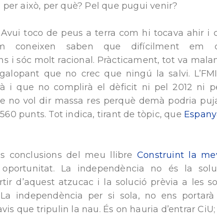
és per això, per què? Pel que pugui venir?
 Avui toco de peus a terra com hi tocava ahir i 
m coneixen saben que difícilment em de
 i sóc molt racional. Pràcticament, tot va malame
galopant que no crec que ningú la salvi. L’F
à i que no complirà el dèficit ni pel 2012 ni pe
ue no vol dir massa res perquè demà podria puja
 560 punts. Tot indica, tirant de tòpic, que
Espany
 conclusions del meu llibre
Construint la me
oportunitat. La independència no és la solu
rtir d’aquest atzucac i la solució prèvia a les so
La independència per si sola, no ens portarà
vis que tripulin la nau. És on hauria d’entrar Ci