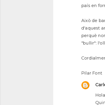
país en for
t
a
r
Això de ban
i
d'aquest art
s
perquè nom
"bullir": l'
Cordialmen
Pilar Font
Carl
Hola,
Quin