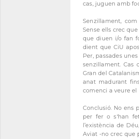
cas, juguen amb foc 
Senzillament, com 
Sense ells crec que
que diuen i/o fan f
dient que CiU apos
Per, passades unes
senzillament. Cas q
Gran del Catalanism
anat madurant fi
comenci a veure el 
Conclusió. No ens p
per fer o s'han fe
l’existència de Dé
Aviat -no crec que p