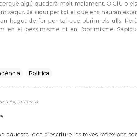
 perquè algú quedarà molt malament. O CiU o els c
m segur. Ja sigui per tot el que ens hauran estant
an hagut de fer per tal que obrim els ulls. Per
m en el pessimisme ni en l’optimisme. Sapigu
ndència
Política
de juliol, 2012 08:38
s,
é aquesta idea d'escriure les teves reflexions sob