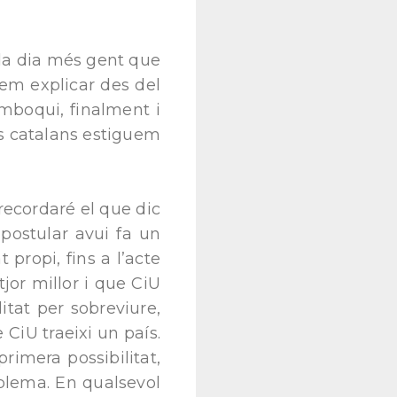
da dia més gent que
tem explicar des del
emboqui, finalment i
s catalans estiguem
recordaré el que dic
 postular avui fa un
t propi, fins a l’acte
jor millor i que CiU
litat per sobreviure,
 CiU traeixi un país.
rimera possibilitat,
oblema. En qualsevol