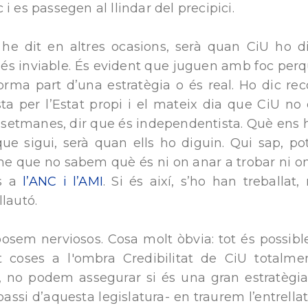
i es passegen al llindar del precipici.
he dit en altres ocasions, serà quan CiU ho digu
 és inviable. És evident que juguen amb foc perq
orma part d’una estratègia o és real. Ho dic re
ta per l’Estat propi i el mateix dia que CiU no 
 setmanes, dir que és independentista. Què ens 
ue sigui, serà quan ells ho diguin. Qui sap, po
e que no sabem què és ni on anar a trobar ni on
ns a
l’ANC i l’AMI
. Si és així, s’ho han treballat,
llautó.
osem nerviosos. Cosa molt òbvia: tot és possible. 
t coses a l'ombra Credibilitat de CiU totalme
u, no podem assegurar si és una gran estratègia 
assi d’aquesta legislatura- en traurem l’entrella