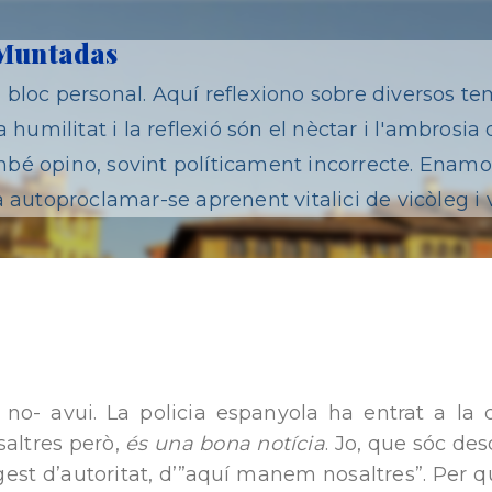
Salta al contingut principal
 Muntadas
bloc personal. Aquí reflexiono sobre diversos te
 humilitat i la reflexió són el nèctar i l'ambrosia 
é opino, sovint políticament incorrecte. Enamor
 autoproclamar-se aprenent vitalici de vicòleg i 
 no- avui. La policia espanyola ha entrat a la 
saltres però,
és una bona notícia
. Jo, que sóc de
est d’autoritat, d’”aquí manem nosaltres”. Per q