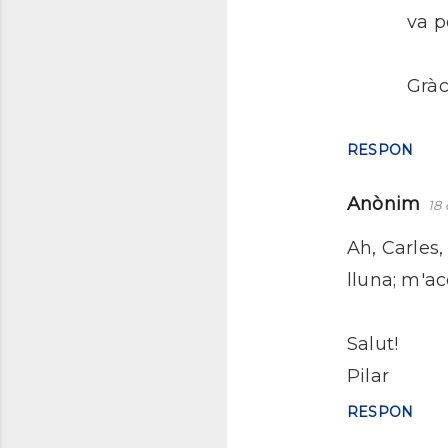
va p
Gràc
RESPON
Anònim
18 
Ah, Carles,
lluna; m'a
Salut!
Pilar
RESPON