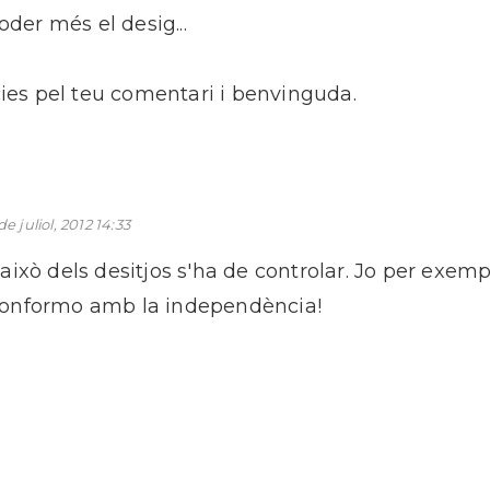
oder més el desig...
ies pel teu comentari i benvinguda.
de juliol, 2012 14:33
 això dels desitjos s'ha de controlar. Jo per exempl
conformo amb la independència!