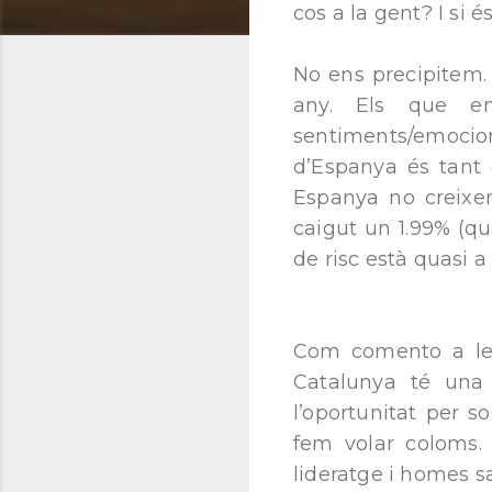
cos a la gent? I si 
No ens precipitem.
any. Els que e
sentiments/emocions
d’Espanya és tant 
Espanya no creixer
caigut un 1.99% (q
de risc està quasi a
Com comento a les
Catalunya té una 
l’oportunitat per so
fem volar coloms. 
lideratge i homes sa