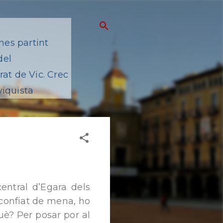
mes partint
del
at de Vic. Crec
viquista
central d’Egara dels
sconfiat de mena, ho
uè? Per posar por al