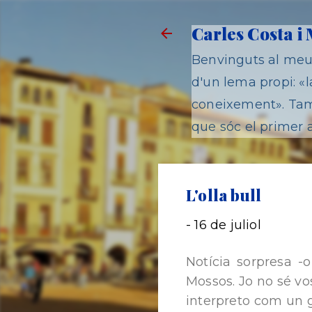
Carles Costa i
Benvinguts al meu 
d'un lema propi: «la
coneixement». Tamb
que sóc el primer a
L'olla bull
-
16 de juliol
Notícia sorpresa -o
Mossos. Jo no sé vo
interpreto com un g