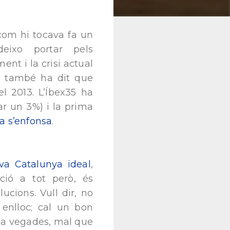
com hi tocava fa un
ixo portar pels
nt i la crisi actual
MI també ha dit que
l 2013. L’Íbex35 ha
r un 3%) i la prima
a s’enfonsa
.
va Catalunya ideal
,
ció a tot però, és
lucions. Vull dir, no
 enlloc; cal un bon
U; a vegades, mal que