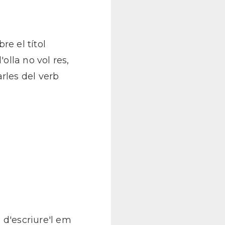
e el títol
'olla no vol res,
rles del verb
 d'escriure'l em