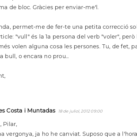
ma de bloc. Gràcies per enviar-me'l.
da, permet-me de fer-te una petita correcció sobr
icle: "vull" és la 1a persona del verb "voler", però l
és volen alguna cosa les persones. Tu, de fet, pa
olla bull, o encara no prou...
t,
es Costa i Muntadas
18 de juliol, 2012 09:00
 Pilar,
a vergonya, ja ho he canviat. Suposo que a l'hora