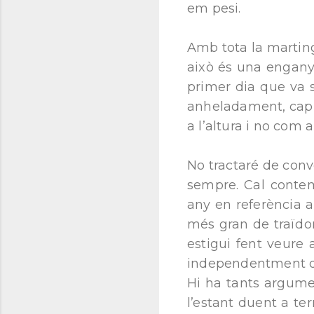
em pesi.
Amb tota la martin
això és una enganyi
primer dia que va s
anheladament, cap 
a l’altura i no com 
No tractaré de conv
sempre. Cal contemp
any en referència a
més gran de traïdor
estigui fent veure a
independentment de l
Hi ha tants argumen
l’estant duent a te