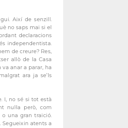
i. Així de senzill.
uè no saps mai si el
cordant declaracions
és independentista.
hem de creure? Res,
tser allò de la Casa
 va anar a parar, ha
 malgrat ara ja se’ls
I, no sé si tot està
nt nul·la però, com
o una gran traïció.
t. Segueixin atents a