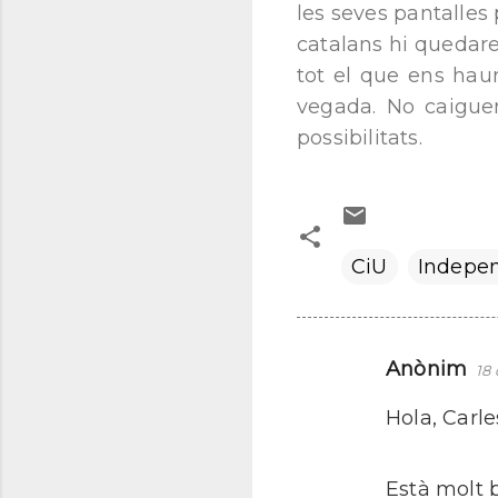
les seves pantalles
catalans hi quedare
tot el que ens haur
vegada. No caigue
possibilitats.
CiU
Indepe
Anònim
18 
C
o
Hola, Carle
m
e
Està molt b
n