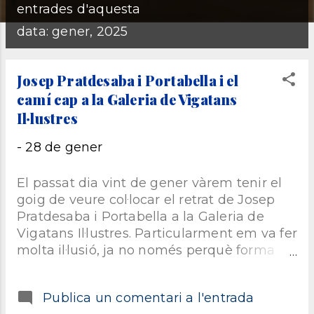
E
entrades d'aquesta
n
data: gener, 2025
t
Josep Pratdesaba i Portabella i el
camí cap a la Galeria de Vigatans
r
Il·lustres
a
-
28 de gener
d
El passat dia vint de gener vàrem tenir el
e
goig de veure col·locar el retrat de Josep
Pratdesaba i Portabella a la Galeria de
s
Vigatans Il·lustres. Particularment em va fer
molta il·lusió, ja no només perquè forma
part de les meves particulars Glòries
Vigatanes , sinó que orgullosament tinc el
Publica un comentari a l'entrada
convenciment que hi he aportat el meu