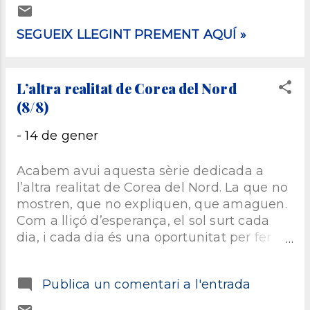
atorga la ciutat de Vic a
personalitats que hi hagin
SEGUEIX LLEGINT PREMENT AQUÍ »
nascut i que hagin tingut una
trajectòria personal i
professional de gran rellevància
L’altra realitat de Corea del Nord
per la ciutat, el país o fins i tot
(8/8)
més enllà. L'efemèride em fa
molta il·lusió, ja no només
-
14 de gener
perquè he pres part en la
iniciativa, sinó també perquè
Acabem avui aquesta sèrie dedicada a
soc l'autor del discurs que es
l’altra realitat de Corea del Nord. La que no
llegirà. Bé, de fet està previst
mostren, que no expliquen, que amaguen.
que el llegeixi jo. L’entrada a
Com a lliçó d’esperança, el sol surt cada
l’acte és lliure, però l’aforament
dia, i cada dia és una oportunitat per fer
és limitat i sense reserva prèvia,
una cosa diferent. Ja no dic diferent
de manera que compteu en
referint-me a índole, sinó fins i tot a fer el
arribar-hi més o menys d'hora!
Publica un comentari a l'entrada
mateix de manera distinta. I un dia, Yeonmi
No hi falteu!
i la seva mare van poder traçar la seva