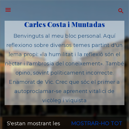
Salta al contingut principal
Carles Costa i Muntadas
Benvinguts al meu bloc personal. Aquí
reflexiono sobre diversos temes partint d'un
lema propi: «la humilitat i la reflexió són el
nèctar i l'ambrosia del coneixement». També
opino, sovint políticament incorrecte.
Enamorat de Vic. Crec que sóc el primer a
autoproclamar-se aprenent vitalici de
vicòleg i viquista
S'estan mostrant les
MOSTRAR-HO TOT