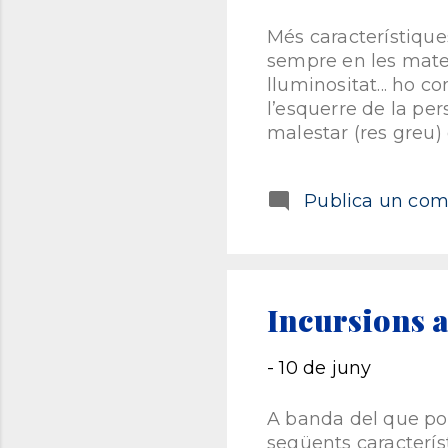
Més característique
sempre en les matei
lluminositat... ho 
l’esquerre de la pe
malestar (res greu)
vegades em suposa 
contrari, és a dir, 
Publica un come
persones amb Asper
en moments de conc
concentrat en una co
millor. Quantes ve
fascicles! Quantes 
Incursions a
-
10 de juny
A banda del que p
següents característ