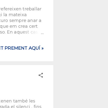
efereixen treballar
gi la mateixa
ocuro sempre anar a
 que em crea cert
o. En aquest cas, a
t són tot el
 envejo. Les
NT PREMENT AQUÍ »
ia que les rebutgen
emes quan estic
 puc evitar, molt
cop i no per
 el mate...
tenen també les
da el silenci , fins