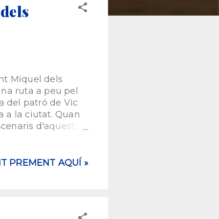
dels
t Miquel dels
una ruta a peu pel
ra del patró de Vic
 a la ciutat. Quan
escenaris d'aquests
però bé... he buscat
ida del vigatà. La
rts d'onze.
NT PREMENT AQUÍ »
tuïta. No obstant
ura@vic.cat / 938
rec que farà calor!
a intenció és acabar