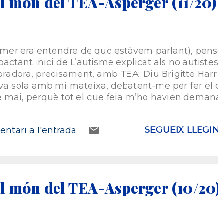
l món del TEA-Asperger (11/20)
 la mateixa casa nadiua, on a les dotze es fa De p
 és altra cosa que l'accés lliure a la casa natal del
rimer era entendre de què estàvem parlant), pens
actant inici de L’autisme explicat als no autistes
boradora, precisament, amb TEA. Diu Brigitte Harr
ava sola amb mi mateixa, debatent-me per fer el
e mai, perquè tot el que feia m’ho havien demanat
a. No podia valorar-me com a individu perquè es
en les mateixes coses que jo, però per motius dife
SEGUEIX LLEGI
ntari a l'entrada
ia llegir: Just visiting this planet [‘tan sols visitan
realitat. Estava sempre al servei dels altres. No 
estava guiada des de l’exterior. No vivia en la m
l meu cervell autista, dirigit des de l’exterior. 
xa durava 7 minuts i 23 segon...
l món del TEA-Asperger (10/20