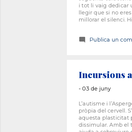
i tot li vaig dedica
llegir que si no eres
millorar el silenci.
la natura, o fins i 
espiritual. Una altr
Publica un come
també ho comparteix
certament no m’agr
Fetes : «Actuar pre
potser ni tan sols hi
però sí sense pressa. 
Incursions a
-
03 de juny
L’autisme i l’Asperg
pròpia del cervell. 
aquesta plasticitat 
dissimular. Amb el 