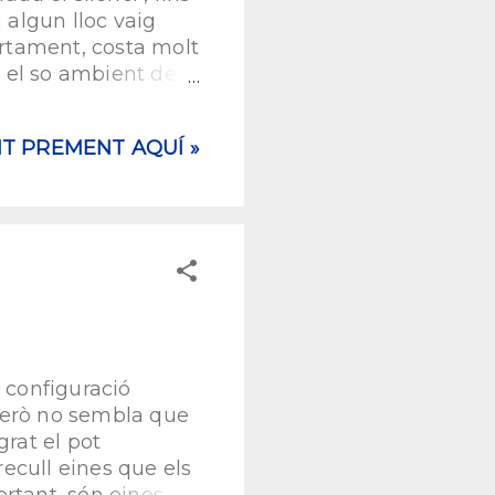
 algun lloc vaig
 certament, costa molt
és el so ambient de
íem dir més
ics. Particularment
NT PREMENT AQUÍ »
vida lenta’], però
partat de Frases
més aviat, però que
 sé si lentes o no,
a configuració
, però no sembla que
grat el pot
ecull eines que els