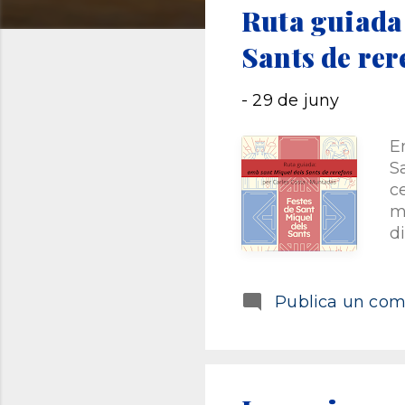
Ruta guiada
t
Sants de rer
r
-
29 de juny
a
E
d
S
c
e
m
d
s
n
a
r
Publica un come
L
a
8
L