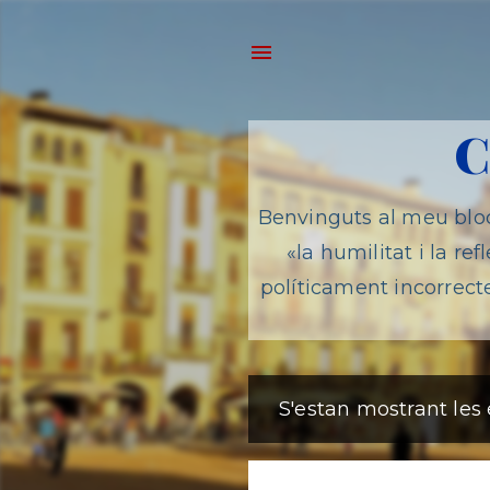
C
Benvinguts al meu bloc
«la humilitat i la r
políticament incorrect
S'estan mostrant les
E
n