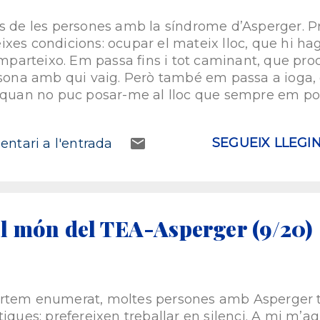
s de les persones amb la síndrome d’Asperger. Pr
xes condicions: ocupar el mateix lloc, que hi ha
comparteixo. Em passa fins i tot caminant, que pr
rsona amb qui vaig. Però també em passa a ioga,
 quan no puc posar-me al lloc que sempre em pos
un esforç perquè la gent que fa ioga generalmen
d’alguna manera tot els està bé. En cert sentit, els
SEGUEIX LLEGI
ntari a l'entrada
ger també rebutgen les distraccions. Jo matisar
entració. A mi, particularment, em trenca esqu
sa i, parlant amb plata, em tallen el rotllo. Si ho
gades he demanat que em donin la informació de 
vegades he començat un munt de vegades a llegir
l món del TEA-Asperger (9/20)
ortem enumerat, moltes persones amb Asperger 
iques: prefereixen treballar en silenci. A mi m’agra