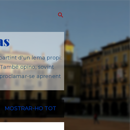
as
artint d'un lema propi:
. També opino, sovint
toproclamar-se aprenent
MOSTRAR-HO TOT