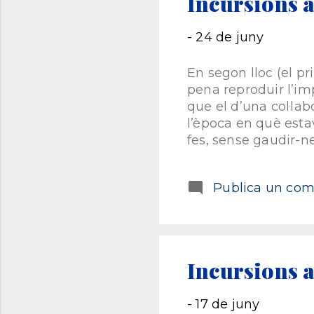
Incursions a
a
no
-
24 de juny
En segon lloc (el p
pena reproduir l’imp
que el d’una col·la
l’època en què est
fes, sense gaudir-n
podia ser jo mateix
no autistes que fei
Publica un come
clauer en el qual pod
Aquesta era la meva 
a mi. La meva vida 
estava atrapada en e
migdia. La meva dut
Incursions a
-
17 de juny