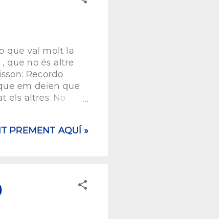
ortes Endins , que
 san...
o que val molt la
 , que no és altre
isson: Recordo
 que em deien que
 els altres. No
tava envoltada de
rents. Tenia un
NT PREMENT AQUÍ »
t el planeta’].
podia fer coses per
eva bombolla, però
Menjava perquè era
)