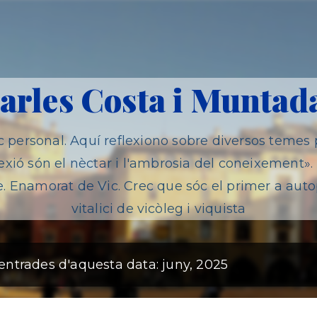
Salta al contingut principal
arles Costa i Muntad
 personal. Aquí reflexiono sobre diversos temes p
eflexió són el nèctar i l'ambrosia del coneixement»
e. Enamorat de Vic. Crec que sóc el primer a au
vitalici de vicòleg i viquista
 entrades d'aquesta data: juny, 2025