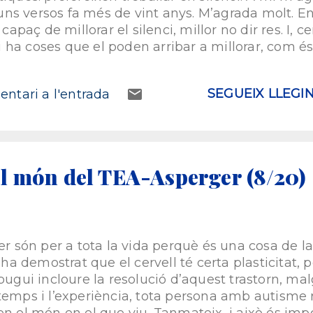
r uns versos fa més de vint anys. M’agrada molt. En
 capaç de millorar el silenci, millor no dir res. I,
 Hi ha coses que el poden arribar a millorar, com 
tot la música que ens transporta a un estat... podr
a de les característiques és que són lents i metòd
SEGUEIX LLEGI
ntari a l'entrada
o. No puc dir que combregui amb l’ slow living [‘
ada fer les coses amb presses. Com dic al meu a
cipitadament només t’assegura arribar a un lloc 
 vols arribar». Així doncs, procuro fer les coses, no
I el que ...
l món del TEA-Asperger (8/20)
er són per a tota la vida perquè és una cosa de l
S’ha demostrat que el cervell té certa plasticitat
pugui incloure la resolució d’aquest trastorn, mal
temps i l’experiència, tota persona amb autisme r