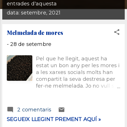
E
entrades d'aquesta
n
data: setembre, 2021
t
Melmelada de mores
r
-
28 de setembre
a
Pel que he llegit, aquest ha
estat un bon any per les mores i
d
a les xarxes socials molts han
compartit la seva destresa per
e
fer-ne melmelada. Jo no vull ser
menys. Ja en vaig fer l’any
s
passat o fa dos anys, però com
que la cosa no va quedar gaire
2 comentaris
bé, he esperat un nou any per
SEGUEIX LLEGINT PREMENT AQUÍ »
compartir-ho, ara que em
sembla que ha quedat força