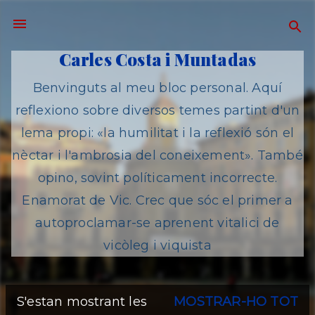
Salta al contingut principal
Carles Costa i Muntadas
Benvinguts al meu bloc personal. Aquí
reflexiono sobre diversos temes partint d'un
lema propi: «la humilitat i la reflexió són el
nèctar i l'ambrosia del coneixement». També
opino, sovint políticament incorrecte.
Enamorat de Vic. Crec que sóc el primer a
autoproclamar-se aprenent vitalici de
vicòleg i viquista
S'estan mostrant les
MOSTRAR-HO TOT