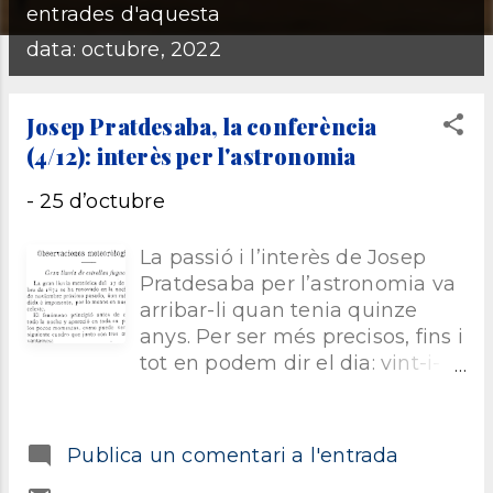
E
entrades d'aquesta
n
data: octubre, 2022
t
Josep Pratdesaba, la conferència
(4/12): interès per l'astronomia
r
-
25 d’octubre
a
La passió i l’interès de Josep
d
Pratdesaba per l’astronomia va
arribar-li quan tenia quinze
e
anys. Per ser més precisos, fins i
tot en podem dir el dia: vint-i-
s
set de novembre. En aquella
data, ell es trobava a Barcelona
i va poder veure la pluja de
Publica un comentari a l'entrada
meteorits de l’any 1885, els