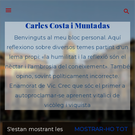
Salta al contingut principal
Carles Costa i Muntadas
Benvinguts al meu bloc personal. Aquí
reflexiono sobre diversos temes partint d'un
lema propi: «la humilitat i la reflexió són el
nèctar i l'ambrosia del coneixement». També
opino, sovint políticament incorrecte.
Enamorat de Vic. Crec que sóc el primer a
autoproclamar-se aprenent vitalici de
vicòleg i viquista
S'estan mostrant les
MOSTRAR-HO TOT