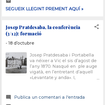
Andromèdids . No fou a l’únic a
qui el va impactar i,
SEGUEIX LLEGINT PREMENT AQUÍ »
francament, si tinguéssim
oportunitat de veure-ho, em
sembla que un espectacle com
Josep Pratdesaba, la conferència
aquell ens deixaria a tots
(3/12): formació
bocabadats: La gran lluvia
meteórica del 27 de Noviembre
-
18 d’octubre
de 1872 se ha renovado en la
noche del 27 de noviembre
Josep Pratdesaba i Portabella
próximo pasado, aún más
va néixer a Vic el sis d’agost de
espléndida e imponente, por lo
l’any 1870. Nasqué en ple auge
menos en nuestra zona celeste.
vigatà, en l’entretant d’aquell
[...] En 1872 observáronse 33.000
«Levantate y anda». I,
[meteorits] en seis horas; este
evidentment, fou fill d’aquella
año hánse observado 39.000
societat, ho aprofità, compartí i
[39.546] sólo en cuatro horas.
fins la va encimbellar encara
NAIT, Antonio (1885, 6 de
Publica un comentari a l'entrada
més. Els seus pares foren
desembre). «Gran lluvia de