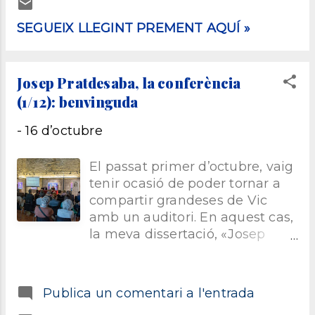
talent local. Si hem de valorar
quincalleria i/o merceria. Can
l’activitat estrictament
Cassa. Postal extreta de la casa
SEGUEIX LLEGINT PREMENT AQUÍ »
periodística, tan sols havia
Pratdesaba.
tingut una vida molt curta el
diari El Montañés . D’altra
Josep Pratdesaba, la conferència
banda, i ho esmento perquè
(1/12): benvinguda
llavors també ho recuperarem,
a Barcelona, l’any 1859 s’havien
-
16 d’octubre
restaurat els Jocs Florals.
El passat primer d’octubre, vaig
tenir ocasió de poder tornar a
compartir grandeses de Vic
amb un auditori. En aquest cas,
la meva dissertació, «Josep
Pratdesaba, veritable llaminer
de la saviesa cristiana i de la
ciència», va parlar de Josep
Publica un comentari a l'entrada
Pratdesaba, en el marc de la IX