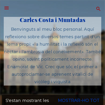
Salta al contingut principal
Carles Costa i Muntadas
Benvinguts al meu bloc personal. Aquí
reflexiono sobre diversos temes partint d'un
lema propi: «la humilitat i la reflexió són el
nèctar i l'ambrosia del coneixement». També
opino, sovint políticament incorrecte.
Enamorat de Vic. Crec que sóc el primer a
autoproclamar-se aprenent vitalici de
vicòleg i viquista
S'estan mostrant les
MOSTRAR-HO TOT