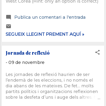
West Corea (Hint: only an option is correct)
estadística, combinatòria, teoria
de grafs, probabilitat,
estadística, criptografia… I sovint
Publica un comentari a l'entrada
diem que no ens agraden
perquè, o bé no les entenem, o
bé no ens les expliquen de
SEGUEIX LLEGINT PREMENT AQUÍ »
manera motivadora. Aquesta
entrada va dedicada a totes les
persones que no veuen belles
Jornada de reflexió
les matemàtiques. Invito a
veure els números des d’una
-
09 de novembre
altra perspectiva i, de ben
segur, que algú quedarà una
Les jornades de reflexió haurien de ser
mica amb la boca oberta. Avui,
l’endemà de les eleccions, i no només el
parlem del número 73. Ce...
dia abans de les mateixes. De fet… molts
partits polítics i organitzacions reflexionen
sobre la desfeta d’uns i auge dels altres. No
obstant això, les sorpreses ni són noves,