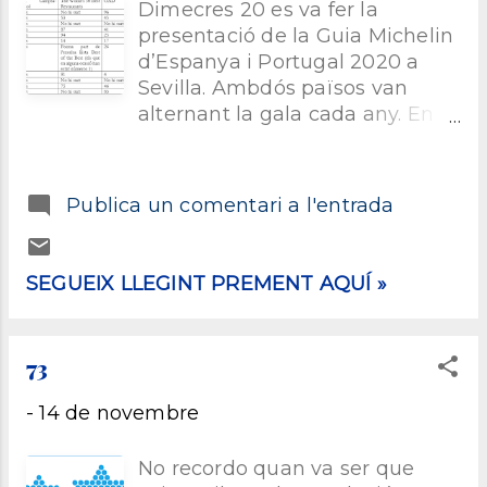
No obstant, i no és pas el motiu de
Dimecres 20 es va fer la
l’entrada, com us dic no em va acabar de
presentació de la Guia Michelin
convèncer. Si bé parla de les xarxes socials,
d’Espanya i Portugal 2020 a
posa el focus bàsicament en el vídeo viral
Sevilla. Ambdós països van
d’un policia saltant en unes escales en una
alternant la gala cada any. En el
escola de Barcelona durant el celebrat
moment d’escriure aquesta
primer d’octubre...
entrada, encara no s’ha
celebrat... de manera que no
Publica un comentari a l'entrada
puc posar resultats ni
comentar-los. De fet, pel que
vull parlar, els resultats és el de
SEGUEIX LLEGINT PREMENT AQUÍ »
menys. I cada vegada més.
D’això precisament vull parlar.
En primer lloc, caldria posar-se
73
en context. Dono per
descomptat que tothom que
-
14 de novembre
llegeix això sap de què parlem.
La Guia Michelin és una guia
No recordo quan va ser que
que publica anualment (una