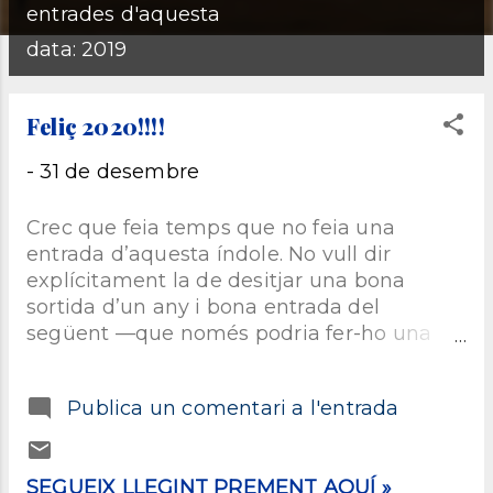
E
entrades d'aquesta
n
data: 2019
t
Feliç 2020!!!!
r
-
31 de desembre
a
Crec que feia temps que no feia una
entrada d’aquesta índole. No vull dir
d
explícitament la de desitjar una bona
sortida d’un any i bona entrada del
e
següent —que només podria fer-ho una
vegada a l’any— sinó al llarg de la vida
s
d’aquest bloc. Però aquest cap d’any és
Publica un comentari a l'entrada
una mica especial. Perquè si bé cada cap
d’any canviem d’unitat, en aquest cas
canviem també de desena. És per això que
SEGUEIX LLEGINT PREMENT AQUÍ »
hi ha canvi de dècada? No ho tinc tan clar,