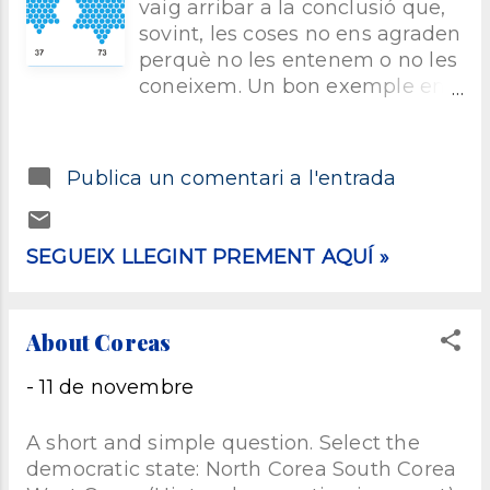
vaig arribar a la conclusió que,
per país o regió) la marca de
sovint, les coses no ens agraden
pneumàtics. En aquesta guia hi
perquè no les entenem o no les
ha una llista de restaurants
coneixem. Un bon exemple en
qualificats o agrupats en tres
són les matemàtiques. En el
blocs: 1 estrella, 2 estrelles i 3
meu cas, de petit no em
estrelles. D’acord amb el seu
desagradaven. És clar que les
lloc web, quan un restaurant
Publica un comentari a l'entrada
matemàtiques és un terme
rep una estrella Michelin, el
molt ampli. Més enllà de sumes
restaurant ofereix una cuina de
i restes, recordo que quan
gran finesa i compensa parar-
SEGUEIX LLEGINT PREMENT AQUÍ »
anava a l’escola m’agradava
s’hi. En el cas de dues, el
molt el càlcul mental. Sigui dit
restaurant té una cuina
de passada… n’he perdut molta
excepcional i mereix la pena
About Coreas
destresa… però bé…
desviar-se del camí. Finalment,
Naturalment, no és l’única
un tres estrelles té una cuina
-
11 de novembre
disciplina matemàtica, per
única...
anomenar-ho d’alguna manera.
A short and simple question. Select the
També hi ha àlgebra, teoria de
democratic state: North Corea South Corea
números, trigonometria,