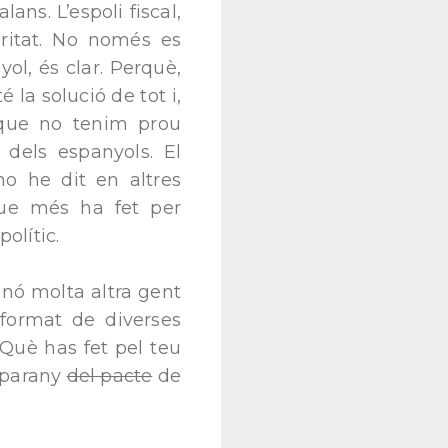
ans. L’espoli fiscal,
 veritat. No només es
ol, és clar. Perquè,
la solució de tot i,
 que no tenim prou
 dels espanyols. El
o he dit en altres
 que més ha fet per
polític.
nó molta altra gent
 format de diverses
 Què has fet pel teu
l parany
del pacte
de