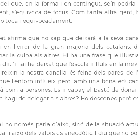
, del que, en la forma i en contingut, se’n podria 
ent, s’equivoca de focus. Com tanta altra gent,
 no toca i equivocadament.
et afirma que no sap que deixarà a la seva canal
u en l’error de la gran majoria dels catalans: d
nar la culpa als altres. Hi ha una frase que il·lus
a dir: “mai he deixat que l’escola influís en la m
reixin la nostra canalla, és feina dels pares, de 
ue l’entorn influeix però, amb una bona educaci
arà com a persones. És incapaç el Basté de donar 
o hagi de delegar als altres? Ho desconec però 
al no només parla d’això, sinó de la situació actu
al i això dels valors és anecdòtic. I diu que no 