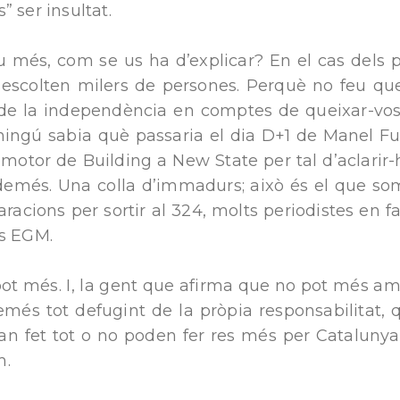
” ser insultat.
 més, com se us ha d’explicar? En el cas dels p
 escolten milers de persones. Perquè no feu que
de la independència en comptes de queixar-vos?
ningú sabia què passaria el dia D+1 de Manel Fu
motor de Building a New State per tal d’aclarir-h
demés. Una colla d’immadurs; això és el que som
laracions per sortir al 324, molts periodistes en f
ls EGM.
s pot més. I, la gent que afirma que no pot més am
emés tot defugint de la pròpia responsabilitat, qu
an fet tot o no poden fer res més per Catalunya,
m.