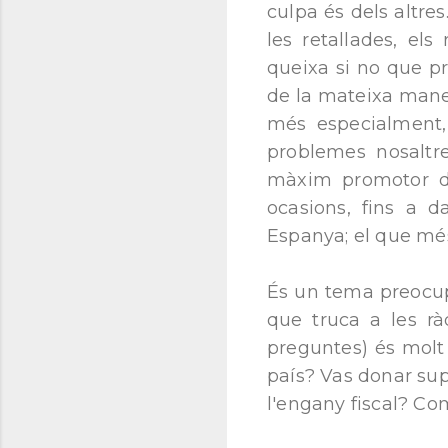
culpa és dels altres
les retallades, els 
queixa si no que pr
de la mateixa maner
més especialment,
problemes nosaltre
màxim promotor d’
ocasions, fins a d
Espanya; el que més 
És un tema preocup
que truca a les rà
preguntes) és molt 
país? Vas donar sup
l'engany fiscal? Co