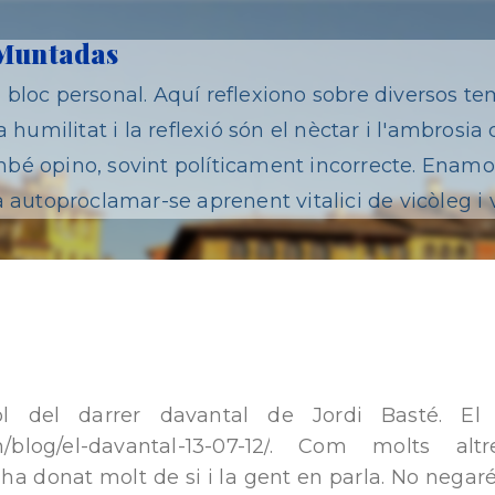
Salta al contingut principal
 Muntadas
bloc personal. Aquí reflexiono sobre diversos te
 humilitat i la reflexió són el nèctar i l'ambrosia 
é opino, sovint políticament incorrecte. Enamor
 autoproclamar-se aprenent vitalici de vicòleg i 
ol del darrer davantal de Jordi Basté. El
n/blog/el-davantal
-13-07-12/
. Com molts altr
 ha donat molt de si i la gent en parla. No negaré