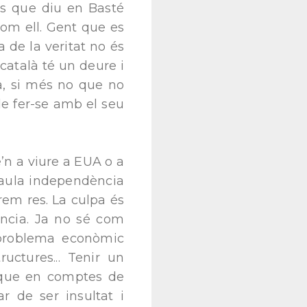
s que diu en Basté
com ell. Gent que es
a de la veritat no és
 català té un deure i
 fa, si més no que no
de fer-se amb el seu
e’n a viure a EUA o a
raula independència
rem res. La culpa és
ència. Ja no sé com
n problema econòmic
ructures... Tenir un
e que en comptes de
r de ser insultat i