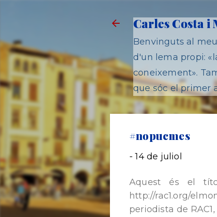
Carles Costa i
Benvinguts al meu 
d'un lema propi: «la
coneixement». Tamb
que sóc el primer a
#nopucmes
-
14 de juliol
Aquest és el tít
http://rac1.org/elmo
periodista de RAC1,