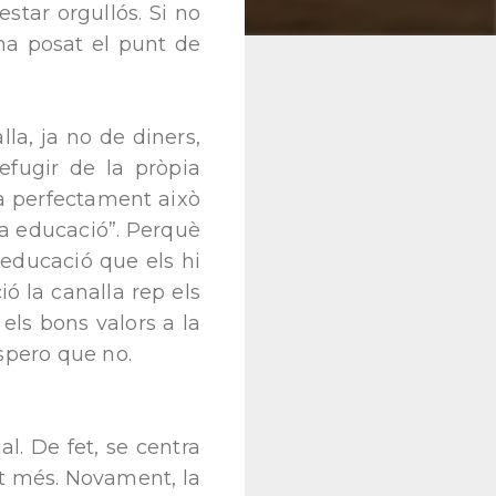
estar orgullós. Si no
 ha posat el punt de
la, ja no de diners,
efugir de la pròpia
tra perfectament això
eva educació”. Perquè
l’educació que els hi
ó la canalla rep els
els bons valors a la
espero que no.
al. De fet, se centra
pot més. Novament, la