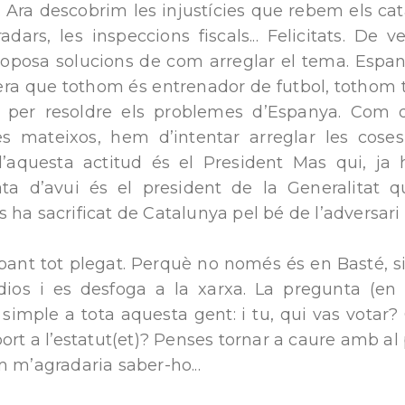
. Ara descobrim les injustícies que rebem els catal
radars, les inspeccions fiscals... Felicitats. De
oposa solucions de com arreglar el tema. Espany
a que tothom és entrenador de futbol, tothom té 
 per resoldre els problemes d’Espanya. Com
s mateixos, hem d’intentar arreglar les coses
aquesta actitud és el President Mas qui, ja h
ata d’avui és el president de la Generalitat
ha sacrificat de Catalunya pel bé de l’adversari 
ant tot plegat. Perquè no només és en Basté, si
dios i es desfoga a la xarxa. La pregunta (en
simple a tota aquesta gent: i tu, qui vas votar?
ort a l’estatut(et)? Penses tornar a caure amb a
m m’agradaria saber-ho...