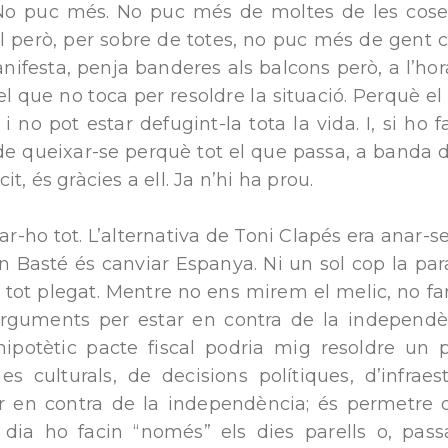
No puc més. No puc més de moltes de les cose
l però, per sobre de totes, no puc més de gent 
nifesta, penja banderes als balcons però, a l’hor
el que no toca per resoldre la situació. Perquè el
i no pot estar defugint-la tota la vida. I, si ho
de queixar-se perquè tot el que passa, a banda 
t, és gràcies a ell. Ja n’hi ha prou.
r-ho tot. L’alternativa de Toni Clapés era anar-s
en Basté és canviar Espanya. Ni un sol cop la pa
 a tot plegat. Mentre no ens mirem el melic, no fa
arguments per estar en contra de la independ
 hipotètic pacte fiscal podria mig resoldre u
s culturals, de decisions polítiques, d’infraest
ar en contra de la independència; és permetr
 dia ho facin “només” els dies parells o, passa