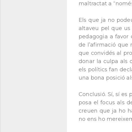
maltractat a “només
Els que ja no podeu
altaveu pel que us
pedagogia a favor 
de l’afirmació que 
que convidés al pro
donar la culpa als 
els polítics fan dec
una bona posició a
Conclusió. Sí, sí e
posa el focus als d
creuen que ja ho h
no ens ho mereixe