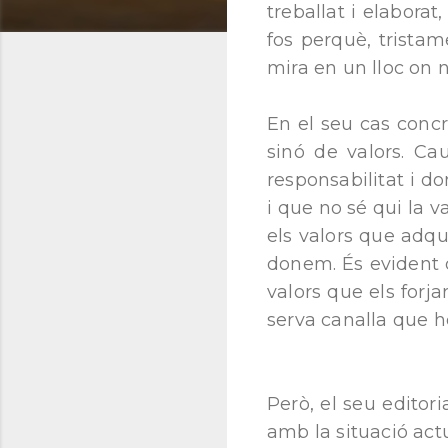
treballat i elaborat
fos perquè, tristam
mira en un lloc on
En el seu cas concr
sinó de valors. Ca
responsabilitat i do
i que no sé qui la v
els valors que adqui
donem. És evident q
valors que els forj
serva canalla que h
Però, el seu editori
amb la situació actu