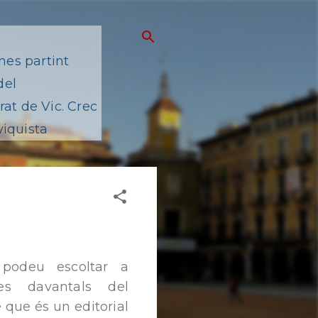
mes partint
del
at de Vic. Crec
viquista
 podeu escoltar a
es davantals del
 que és un editorial