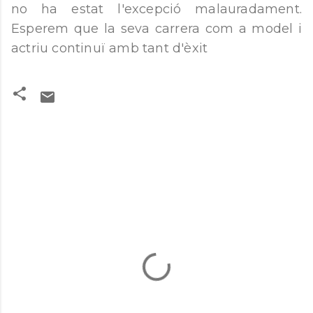
no ha estat l'excepció malauradament.
Esperem que la seva carrera com a model i
actriu continuï amb tant d'èxit
C
o
m
e
n
t
a
r
i
s