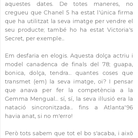
aquestes dates. De totes maneres, no
cregueu que Chanel 5 ha estat l'única firma
que ha utilitzat la seva imatge per vendre el
seu producte; també ho ha estat Victoria's
Secret, per exemple...
Em desfaria en elogis. Aquesta dolça actriu i
model canadenca de finals del 78; guapa,
bonica, dolça, tendra... quantes coses que
transmet (em) la seva imatge, oi? I pensar
que anava per fer la competència a la
Gemma Mengual... sí, sí, la seva il·lusió era la
natació sincronitzada... fins a Atlanta'96
havia anat, si no m'erro!
Però tots sabem que tot el bo s'acaba, i això