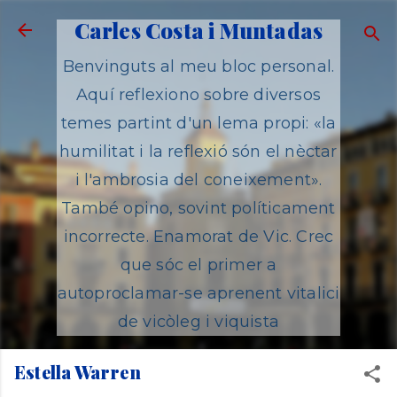
Salta al contingut principal
Carles Costa i Muntadas
Benvinguts al meu bloc personal.
Aquí reflexiono sobre diversos
temes partint d'un lema propi: «la
humilitat i la reflexió són el nèctar
i l'ambrosia del coneixement».
També opino, sovint políticament
incorrecte. Enamorat de Vic. Crec
que sóc el primer a
autoproclamar-se aprenent vitalici
de vicòleg i viquista
Estella Warren