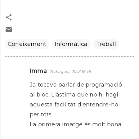
Coneixement
Informàtica
Treball
Imma
21 d’agost, 2013 16:16
C
o
Ja tocava parlar de programació
m
al bloc. Llàstima que no hi hagi
e
aquesta facilitat d'entendre-ho
n
per tots.
t
La primera imatge és molt bona.
a
r