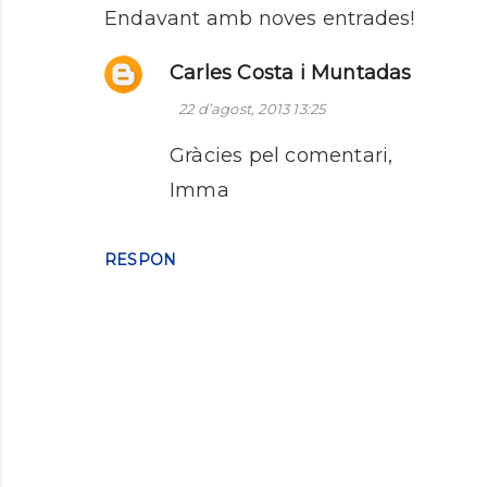
i
Endavant amb noves entrades!
s
Carles Costa i Muntadas
22 d’agost, 2013 13:25
Gràcies pel comentari,
Imma
RESPON