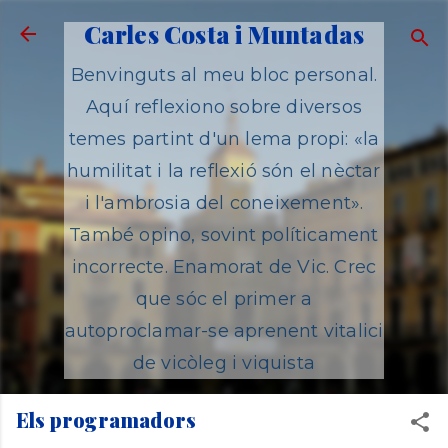
Salta al contingut principal
Carles Costa i Muntadas
Benvinguts al meu bloc personal.
Aquí reflexiono sobre diversos
temes partint d'un lema propi: «la
humilitat i la reflexió són el nèctar
i l'ambrosia del coneixement».
També opino, sovint políticament
incorrecte. Enamorat de Vic. Crec
que sóc el primer a
autoproclamar-se aprenent vitalici
de vicòleg i viquista
Els programadors