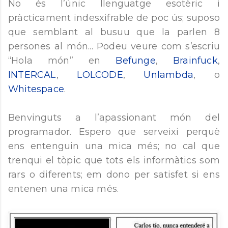
No és l’únic llenguatge esotèric i
pràcticament indesxifrable de poc ús; suposo
que semblant al busuu que la parlen 8
persones al món... Podeu veure com s’escriu
“Hola món” en
Befunge
,
Brainfuck
,
INTERCAL
,
LOLCODE
,
Unlambda
, o
Whitespace
.
Benvinguts a l’apassionant món del
programador. Espero que serveixi perquè
ens entenguin una mica més; no cal que
trenqui el tòpic que tots els informàtics som
rars o diferents; em dono per satisfet si ens
entenen una mica més.