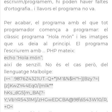
escrivim/programem, hi poden haver faltes
d'ortografia... i llavors el programa no va.
Per acabar, el programa amb el que tot
programador comença a programar: el
clàssic programa “Hola món” i les imatges
que us deia al principi. El programa
l’escriurem amb … PHP mateix:
echo “Hola món”;
així de senzill. No és el cas però, del
llenguatge Malbolge:
(=<`:9876Z4321UT.-Q+*)M'&%$H"!~}|Bzy?=|
{z]KwZY44Eq0/{mlk**
hKs_dG5[m_BA{?-
Y;;Vb'rR5431M}/.zHGwEDCBA@98\6543W10/.R,
+O<