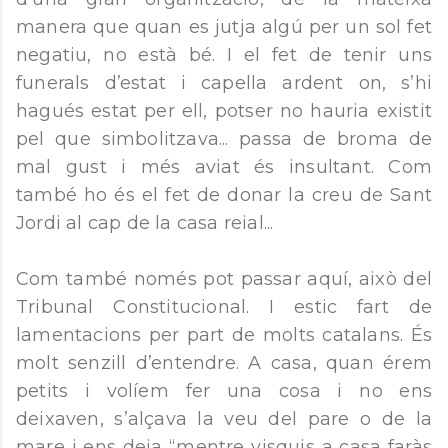
manera que quan es jutja algú per un sol fet
negatiu, no està bé. I el fet de tenir uns
funerals d’estat i capella ardent on, s’hi
hagués estat per ell, potser no hauria existit
pel que simbolitzava... passa de broma de
mal gust i més aviat és insultant. Com
també ho és el fet de donar la creu de Sant
Jordi al cap de la casa reial...
Com també només pot passar aquí, això del
Tribunal Constitucional. I estic fart de
lamentacions per part de molts catalans. És
molt senzill d’entendre. A casa, quan érem
petits i volíem fer una cosa i no ens
deixaven, s’alçava la veu del pare o de la
mare i ens deia “mentre visquis a casa faràs