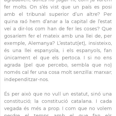
fer molts. On s’és vist que un país es posi
amb el tribunal superior d’un altre? Per
quina raó hem d’anar a la capital de l’estat
veí a dir-los com han de fer les coses? Que
gosaríem fer el mateix amb una llei de, per
exemple, Alemanya? L’estatut(et), insisteixo,
és una llei espanyola, i els espanyols, fan
únicament el que els pertoca. I si no ens
agrada (pel que percebo, sembla que no)
només cal fer una cosa molt senzilla: marxar;
independitzar-nos.
És per això que no vull un estatut, sinó una
constitució; la constitució catalana. I cada
vegada és més a prop. I com que no volem
perdre el temps amb el que fan els