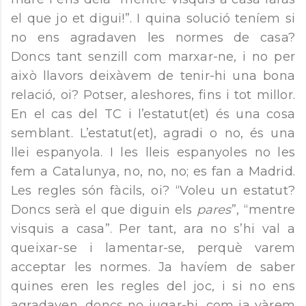
el que jo et digui!”. I quina solució teníem si
no ens agradaven les normes de casa?
Doncs tant senzill com marxar-ne, i no per
això llavors deixàvem de tenir-hi una bona
relació, oi? Potser, aleshores, fins i tot millor.
En el cas del TC i l’estatut(et) és una cosa
semblant. L’estatut(et), agradi o no, és una
llei espanyola. I les lleis espanyoles no les
fem a Catalunya, no, no, no; es fan a Madrid.
Les regles són fàcils, oi? “Voleu un estatut?
Doncs serà el que diguin els
pares
”, “mentre
visquis a casa”. Per tant, ara no s’hi val a
queixar-se i lamentar-se, perquè varem
acceptar les normes. Ja havíem de saber
quines eren les regles del joc, i si no ens
agradaven, doncs no jugar-hi, com ja vàrem