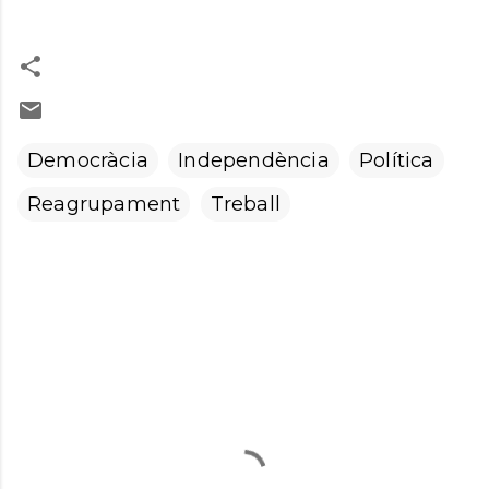
Democràcia
Independència
Política
Reagrupament
Treball
C
o
m
e
n
t
a
r