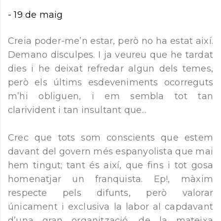
-
19 de maig
Creia poder-me’n estar, però no ha estat així.
Demano disculpes. I ja veureu que he tardat
dies i he deixat refredar algun dels temes,
però els últims esdeveniments ocorreguts
m’hi obliguen, i em sembla tot tan
clarivident i tan insultant que...
Crec que tots som conscients que estem
davant del govern més espanyolista que mai
hem tingut; tant és així, que fins i tot gosa
homenatjar un franquista. Ep!, màxim
respecte pels difunts, però valorar
únicament i exclusiva la labor al capdavant
d’una gran organització, de la mateixa