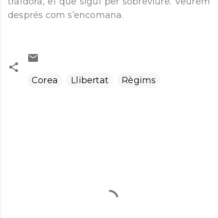
traïdora, el que sigui per sobreviure. Veurem
després com s’encomana.
Corea
Llibertat
Règims
C
o
m
e
n
t
a
r
i