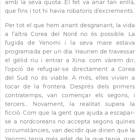
amb la seva quota. El fet va anar tan enllà,
que fins i tot hi havia robatoris d’excrements.
Per tot el que hem anant desgranant, la vida
a l’altra Corea del Nord no és possible. La
fugida de Yenomi i la seva mare estava
programada per un dia. Haurien de travessar
el gèlid riu i entrar a Xina: com vàrem dir,
l’opció de refugiar-se directament a Corea
del Sud no és viable. A més, elles vivien a
tocar de la frontera. Després dels primers
contratemps, van començar els segons, i
tercers... Novament, la realitat supera la
ficció. Com que la gent que ajuda a escapar-
se a nordcoreans no accepta segons quines
circumstàncies, van decidir que dirien que la
Yeonmi tenia més edat de la que tenia, que