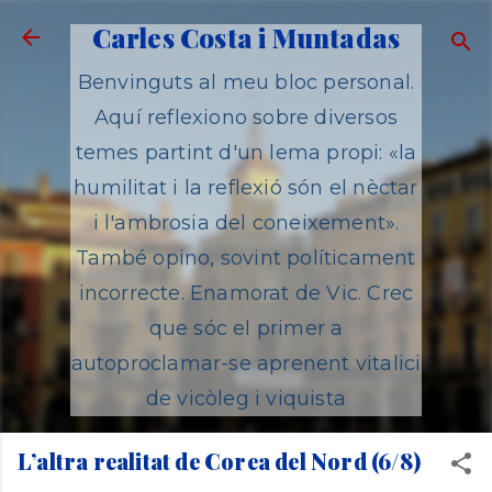
Salta al contingut principal
Carles Costa i Muntadas
Benvinguts al meu bloc personal.
Aquí reflexiono sobre diversos
temes partint d'un lema propi: «la
humilitat i la reflexió són el nèctar
i l'ambrosia del coneixement».
També opino, sovint políticament
incorrecte. Enamorat de Vic. Crec
que sóc el primer a
autoproclamar-se aprenent vitalici
de vicòleg i viquista
L’altra realitat de Corea del Nord (6/8)