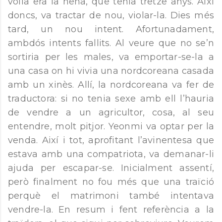
volia era la nena, que tenia tretze anys. Així
doncs, va tractar de nou, violar-la. Dies més
tard, un nou intent. Afortunadament,
ambdós intents fallits. Al veure que no se’n
sortiria per les males, va emportar-se-la a
una casa on hi vivia una nordcoreana casada
amb un xinès. Allí, la nordcoreana va fer de
traductora: si no tenia sexe amb ell l’hauria
de vendre a un agricultor, cosa, al seu
entendre, molt pitjor. Yeonmi va optar per la
venda. Així i tot, aprofitant l’avinentesa que
estava amb una compatriota, va demanar-li
ajuda per escapar-se. Inicialment assentí,
però finalment no fou més que una traïció
perquè el matrimoni també intentava
vendre-la. En resum i fent referència a la