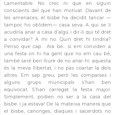
Lamentable. No crec ni que en siguin
conscients del que han motivat. Davant de
les amenaces, el bisbe ha decidit tancar —
tampoc ho oblidem— casa seva. A qui se li
acudiria anar a casa d’algú i dir-li qui té dret
a convidar? A mi no. Quin dret hi tindria?
Penso que cap. Ara bé... si em conviden a
una festa on hi ha gent que no em cau bé,
també seré ben lliure de no anar-hi: aquesta
és la meva llibertat, i no pas coartar la dels
altres. Em sap greu, però les comparses i
alguns grups municipals s’han ben
equivocat. S’han carregat la festa major.
Simplement, podien no ser a la casa del
bisbe. I ja estava! De la mateixa manera que
el bisbe, canonges, diaques i sacerdots no