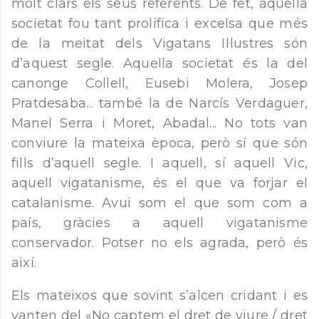
molt clars els seus referents. De fet, aquella
societat fou tant prolífica i excelsa que més
de la meitat dels Vigatans Il·lustres són
d’aquest segle. Aquella societat és la del
canonge Collell, Eusebi Molera, Josep
Pratdesaba... també la de Narcís Verdaguer,
Manel Serra i Moret, Abadal... No tots van
conviure la mateixa època, però sí que són
fills d’aquell segle. I aquell, sí aquell Vic,
aquell vigatanisme, és el que va forjar el
catalanisme. Avui som el que som com a
país, gràcies a aquell vigatanisme
conservador. Potser no els agrada, però és
així.
Els mateixos que sovint s’alcen cridant i es
vanten del «No captem el dret de viure / dret