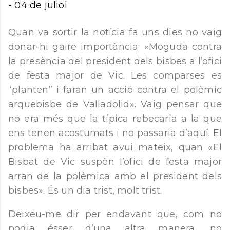
-
04 de juliol
Quan va sortir la notícia fa uns dies no vaig
donar-hi gaire importància: «Moguda contra
la presència del president dels bisbes a l’ofici
de festa major de Vic. Les comparses es
“planten” i faran un acció contra el polèmic
arquebisbe de Valladolid». Vaig pensar que
no era més que la típica rebecaria a la que
ens tenen acostumats i no passaria d’aquí. El
problema ha arribat avui mateix, quan «El
Bisbat de Vic suspèn l’ofici de festa major
arran de la polèmica amb el president dels
bisbes». És un dia trist, molt trist.
Deixeu-me dir per endavant que, com no
podia ésser d’una altra manera, no