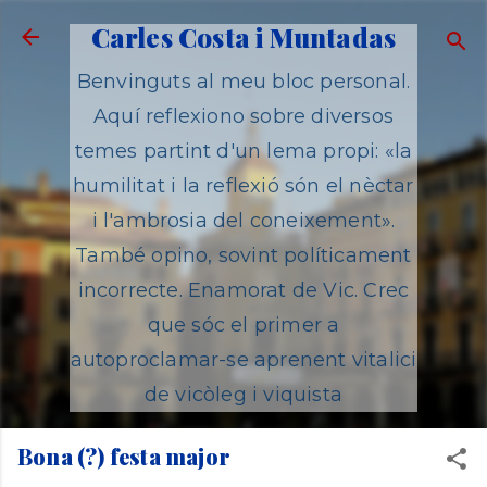
Salta al contingut principal
Carles Costa i Muntadas
Benvinguts al meu bloc personal.
Aquí reflexiono sobre diversos
temes partint d'un lema propi: «la
humilitat i la reflexió són el nèctar
i l'ambrosia del coneixement».
També opino, sovint políticament
incorrecte. Enamorat de Vic. Crec
que sóc el primer a
autoproclamar-se aprenent vitalici
de vicòleg i viquista
Bona (?) festa major