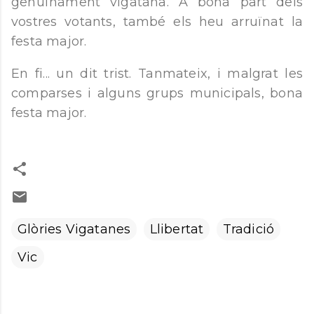
genuïnament vigatana. A bona part dels
vostres votants, també els heu arruïnat la
festa major.
En fi... un dit trist. Tanmateix, i malgrat les
comparses i alguns grups municipals, bona
festa major.
Glòries Vigatanes
Llibertat
Tradició
Vic
C
o