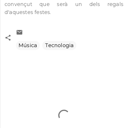
convençut que serà un dels regals
d'aquestes festes.
Música
Tecnologia
C
o
m
e
n
t
a
r
i