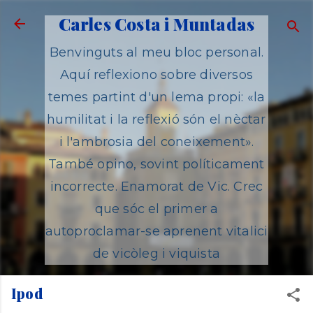
Salta al contingut principal
Carles Costa i Muntadas
Benvinguts al meu bloc personal.
Aquí reflexiono sobre diversos
temes partint d'un lema propi: «la
humilitat i la reflexió són el nèctar
i l'ambrosia del coneixement».
També opino, sovint políticament
incorrecte. Enamorat de Vic. Crec
que sóc el primer a
autoproclamar-se aprenent vitalici
de vicòleg i viquista
Ipod