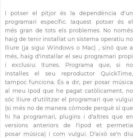
I potser el pitjor és la dependència d'un
programari específic. Iaquest potser és el
més gran de tots els problemes. No només
haig de tenir instal·lat un sistema operatiu no
lliure (ja sigui Windows o Mac) , sinó que a
més, haig d'instal·lar el seu programari propi
i exclusiu: Itunes. Programa que, si no
instal·les el seu reproductor QuickTime,
tampoc funciona. És a dir, per posar música
al meu Ipod que he pagat catòlicament, no
sóc lliure d'utilitzar el programari que vulgui
(si més no de manera còmode perquè sí que
hi ha programari, plugins i d'altres que en
versions anteriors de l'ipod et permetia
posar música) i com vulgui. D'això se'n diu