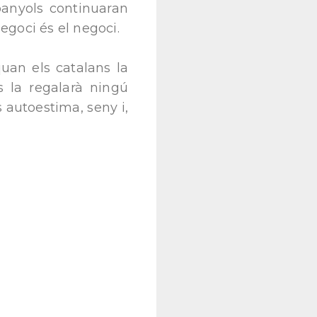
panyols continuaran
egoci és el negoci.
quan els catalans la
s la regalarà ningú
 autoestima, seny i,