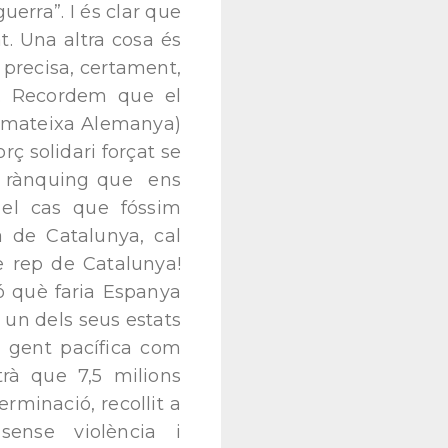
erra”. I és clar que
. Una altra cosa és
 precisa, certament,
a. Recordem que el
a mateixa Alemanya)
rç solidari forçat se
un rànquing que ens
el cas que fóssim
a de Catalunya, cal
e rep de Catalunya!
ó què faria Espanya
un dels seus estats
 gent pacífica com
rà que 7,5 milions
erminació, recollit a
sense violència i