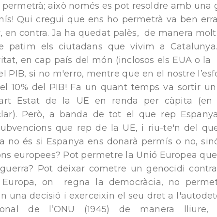
permetrà; això només es pot resoldre amb una gu
ís! Qui cregui que ens ho permetrà va ben errat
r, en contra. Ja ha quedat palès, de manera molt
 que patim els ciutadans que vivim a Cataluny
ritat, en cap país del món (inclosos els EUA o l
l PIB, si no m'erro, mentre que en el nostre l’esfo
i el 10% del PIB! Fa un quant temps va sortir 
art Estat de la UE en renda per càpita (en 
lar). Però, a banda de tot el que rep Espany
 subvencions que rep de la UE, i riu-te'n del qu
a no és si Espanya ens donarà permís o no, sin
ons europees? Pot permetre la Unió Europea que 
guerra? Pot deixar cometre un genocidi contra
 Europa, on regna la democràcia, no permet
 una decisió i exerceixin el seu dret a l'autodet
onal de l’ONU (1945) de manera lliure, 