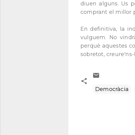
diuen alguns. Us p
comprant el millor p
En definitiva, la i
vulguem. No vindrà
perquè aquestes cos
sobretot, creure'ns-
Democràcia
C
o
m
e