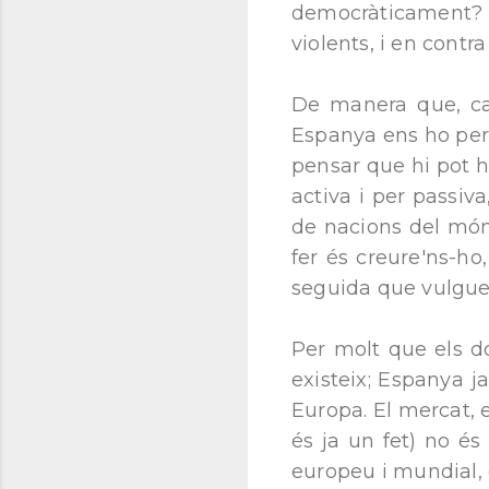
democràticament? É
violents, i en contr
De manera que, cata
Espanya ens ho perm
pensar que hi pot h
activa i per passiv
de nacions del món
fer és creure'ns-ho
seguida que vulgu
Per molt que els do
existeix; Espanya 
Europa. El mercat, 
és ja un fet) no é
europeu i mundial,