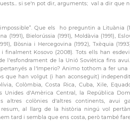
uests... si se'n pot dir, arguments; val a dir que
 impossible”. Que els ho preguntin a Lituània (19
na (1991), Bielorússia (1991), Moldàvia (1991), Esl
1991), Bòsnia i Hercegovina (1992), Txèquia (1993)
 finalment Kosovo (2008). Tots ells han esdevin
e l'esfondrament de la Unió Soviètica fins avui.
 pertanyés a l'Imperio? Animo tothom a fer una 
sos que han volgut (i han aconseguit) independi
olívia, Colòmbia, Costa Rica, Cuba, Xile, Equado
es Unides d'Amèrica Central, la República Domi
es altres colònies d'altres continents, avui 
resum, al llarg de la història ningú vol pertàny
nem tard i sembla que ens costa, però també far