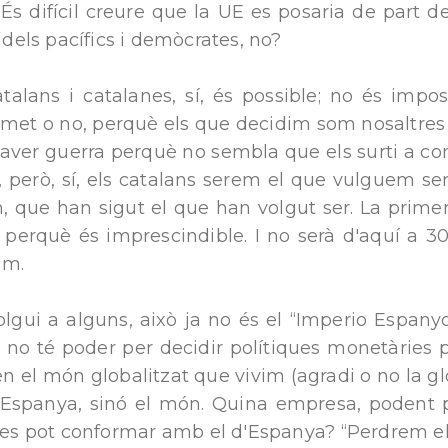
s difícil creure que la UE es posaria de part de
a dels pacífics i demòcrates, no?
lans i catalanes, sí, és possible; no és imposs
et o no, perquè els que decidim som nosaltres i n
aver guerra perquè no sembla que els surti a com
a, però, sí, els catalans serem el que vulguem ser
, que han sigut el que han volgut ser. La prim
, perquè és imprescindible. I no serà d'aquí a 3
em.
lgui a alguns, això ja no és el “Imperio Espanyo
ja no té poder per decidir polítiques monetàries
en el món globalitzat que vivim (agradi o no la gl
s Espanya, sinó el món. Quina empresa, podent pa
 es pot conformar amb el d'Espanya? “Perdrem els