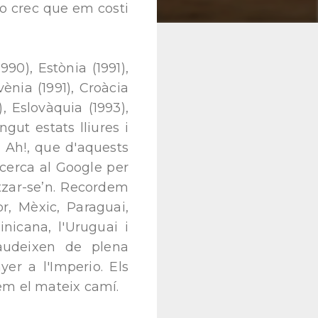
 no crec que em costi
90), Estònia (1991),
ovènia (1991), Croàcia
, Eslovàquia (1993),
gut estats lliures i
 Ah!, que d'aquests
cerca al Google per
tzar-se’n. Recordem
r, Mèxic, Paraguai,
nicana, l'Uruguai i
gaudeixen de plena
er a l'Imperio. Els
em el mateix camí.