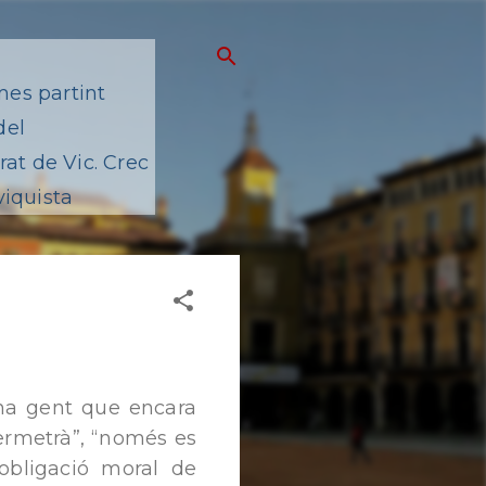
mes partint
del
at de Vic. Crec
viquista
 ha gent que encara
ermetrà”, “només es
obligació moral de