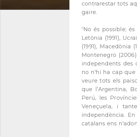
contrarestar tots aq
gaire.
“No és possible; és
Letònia (1991), Ucraï
(1991), Macedònia (
Montenegro (2006) i
independents des d
no n'hi ha cap que
veure tots els paï
que l’Argentina, B
Perú, les Provínci
Veneçuela, i tant
independència. En 
catalans ens n'ado