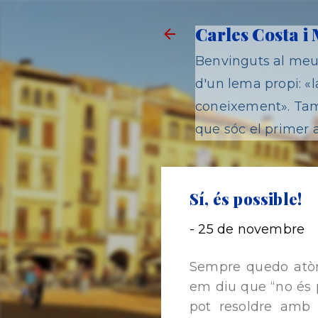
Carles Costa i
Benvinguts al meu 
d'un lema propi: «la
coneixement». Tamb
que sóc el primer a
Sí, és possible!
-
25 de novembre
Sempre quedo atòni
em diu que “no és 
pot resoldre amb 