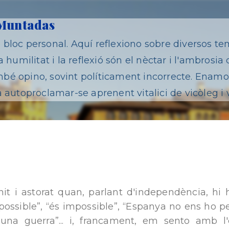
Salta al contingut principal
 Muntadas
bloc personal. Aquí reflexiono sobre diversos te
 humilitat i la reflexió són el nèctar i l'ambrosia 
é opino, sovint políticament incorrecte. Enamor
 autoproclamar-se aprenent vitalici de vicòleg i 
t i astorat quan, parlant d'independència, hi
possible”, “és impossible”, “Espanya no ens ho p
una guerra”... i, francament, em sento amb l'