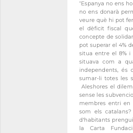
“Espanya no ens ho 
no ens donarà perm
veure què hi pot fe
el dèficit fiscal
concepte de solida
pot superar el 4% de
situa entre el 8% 
situava com a qu
independents, és c
sumar-li totes les
Aleshores el dilem
sense les subvenci
membres entri en 
som els catalans?
d'habitants prenguin
la Carta Fundaci