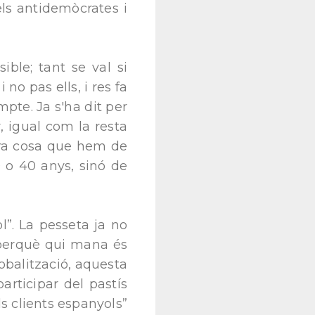
ls antidemòcrates i
ible; tant se val si
o pas ells, i res fa
pte. Ja s'ha dit per
, igual com la resta
era cosa que hem de
0 o 40 anys, sinó de
l”. La pesseta ja no
 perquè qui mana és
obalització, aquesta
rticipar del pastís
 clients espanyols”