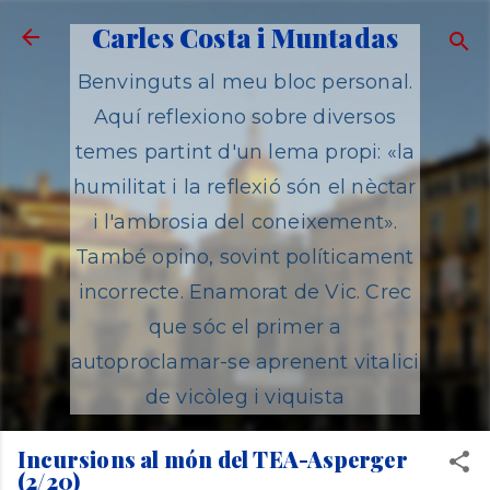
Salta al contingut principal
Carles Costa i Muntadas
Benvinguts al meu bloc personal.
Aquí reflexiono sobre diversos
temes partint d'un lema propi: «la
humilitat i la reflexió són el nèctar
i l'ambrosia del coneixement».
També opino, sovint políticament
incorrecte. Enamorat de Vic. Crec
que sóc el primer a
autoproclamar-se aprenent vitalici
de vicòleg i viquista
Incursions al món del TEA-Asperger
(2/20)