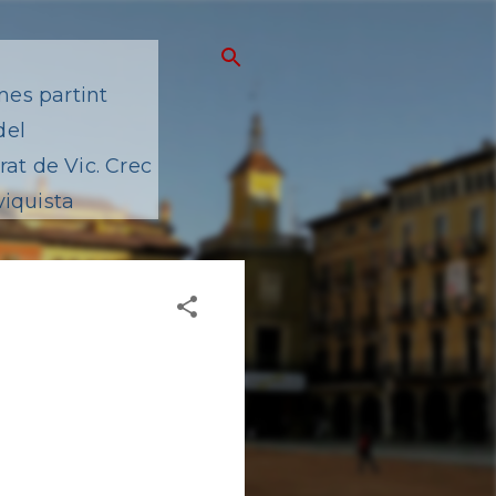
mes partint
del
at de Vic. Crec
viquista