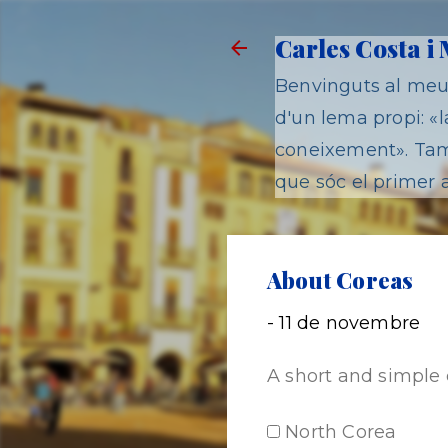
Carles Costa i
Benvinguts al meu 
d'un lema propi: «la
coneixement». Tamb
que sóc el primer a
About Coreas
-
11 de novembre
A short and simple 
North Corea