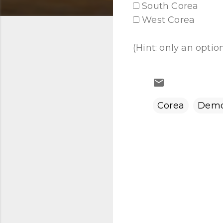
South Corea
West Corea
(Hint: only an option
Corea
Demo
C
o
m
e
n
t
a