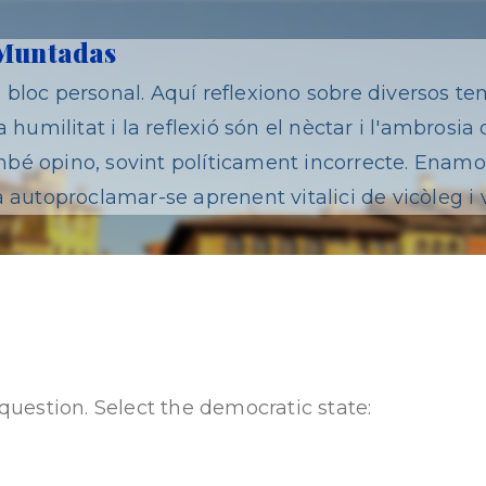
Salta al contingut principal
 Muntadas
bloc personal. Aquí reflexiono sobre diversos te
 humilitat i la reflexió són el nèctar i l'ambrosia 
é opino, sovint políticament incorrecte. Enamor
 autoproclamar-se aprenent vitalici de vicòleg i 
question. Select the democratic state: