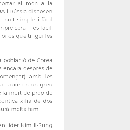
portar al món a la
UA i Rússia disposen
molt simple i fàcil
empre serà més fàcil.
lor és que tingui les
a població de Corea
és encara després de
ecomençar) amb les
 va caure en un greu
 la mort de prop de
pèntica xifra de dos
haurà molta fam.
n líder Kim Il-Sung