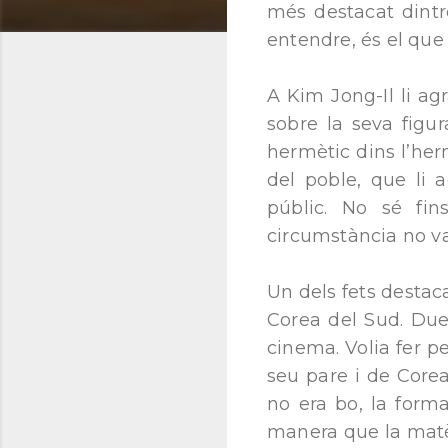
més destacat dintre
entendre, és el que
A Kim Jong-Il li a
sobre la seva figu
hermètic dins l’her
del poble, que li 
públic. No sé fin
circumstància no va
Un dels fets destaca
Corea del Sud. Dues
cinema. Volia fer pe
seu pare i de Corea
no era bo, la form
manera que la matèri