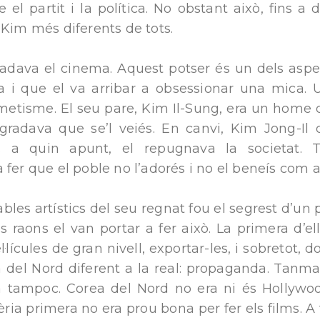
 el partit i la política. No obstant això, fins a 
 Kim més diferents de tots.
gradava el cinema. Aquest potser és un dels aspe
ra i que el va arribar a obsessionar una mica. U
metisme. El seu pare, Kim Il-Sung, era un home 
agradava que se’l veiés. En canvi, Kim Jong-Il 
s a quin apunt, el repugnava la societat. 
 fer que el poble no l’adorés i no el beneís com a
bles artístics del seu regnat fou el segrest d’un 
 raons el van portar a fer això. La primera d’el
l·lícules de gran nivell, exportar-les, i sobretot,
 del Nord diferent a la real: propaganda. Tanmate
a tampoc. Corea del Nord no era ni és Hollywo
a primera no era prou bona per fer els films. A f