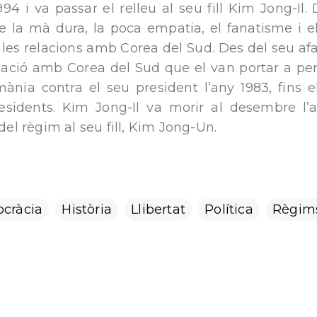
994 i va passar el relleu al seu fill Kim Jong-Il.
de la mà dura, la poca empatia, el fanatisme i e
les relacions amb Corea del Sud. Des del seu afa
ficació amb Corea del Sud que el van portar a pe
ia contra el seu president l’any 1983, fins e
idents. Kim Jong-Il va morir al desembre l’a
 del règim al seu fill, Kim Jong-Un.
cràcia
Història
Llibertat
Política
Règim