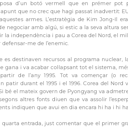
sposa d’un botó vermell que en prémer pot 
n apunt que no crec que hagi passat inadvertit: E
questes armes. L’estratègia de Kim Jong-Il era 
de negociar amb algú, si estic a la seva altura s
ir la independència i pau a Corea del Nord, el mil
 defensar-me de l’enemic.
e es destinaven recursos al programa nuclear, l
e gana i va acabar col·lapsant tot el sistema, m
partir de l’any 1995. Tot va començar (o r
 patir durant el 1995 i el 1996. Corea del Nord
. Si bé el mateix govern de Pyongyang va admetre
egons altres fonts diuen que va assolir l’esper
cents indiquen que avui en dia encara hi ha i hi 
 quarta entrada, just comentar que el primer gra