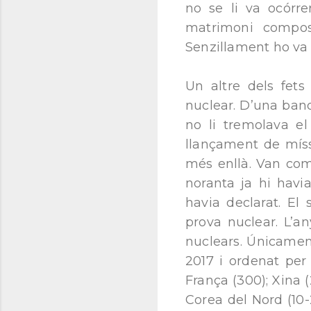
no se li va ocórr
matrimoni composa
Senzillament ho va 
Un altre dels fets
nuclear. D’una band
no li tremolava e
llançament de míssi
més enllà. Van com
noranta ja hi havi
havia declarat. El
prova nuclear. L’a
nuclears. Únicamen
2017 i ordenat per
França (300); Xina (2
Corea del Nord (10-2