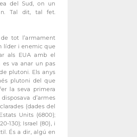
rea del Sud, on un
 Tal dit, tal fet.
i de tot l’armament
n líder i enemic que
car als EUA amb el
ta es va anar un pas
e plutoni. Els anys
més plutoni del que
fer la seva primera
e disposava d’armes
clarades (dades del
stats Units (6800);
0-130); Israel (80), i
il. És a dir, algú en