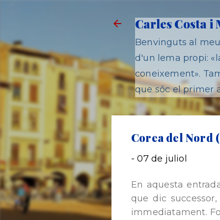
Carles Costa i
Benvinguts al meu 
d'un lema propi: «la
coneixement». Tamb
que sóc el primer a
Corea del Nord (
-
07 de juliol
En aquesta entrada 
que dic successor,
immediatament. Fou