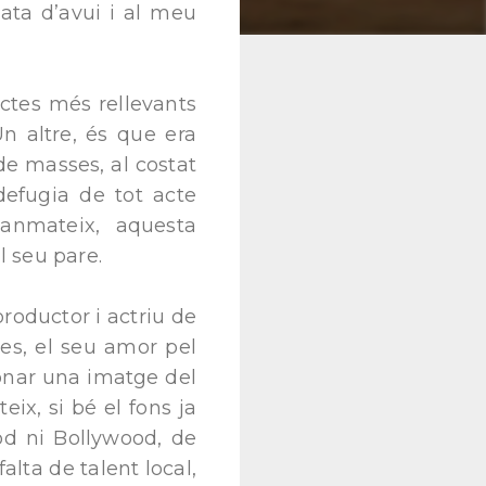
data d’avui i al meu
ctes més rellevants
n altre, és que era
de masses, al costat
defugia de tot acte
Tanmateix, aquesta
l seu pare.
productor i actriu de
les, el seu amor pel
 donar una imatge del
ix, si bé el fons ja
od ni Bollywood, de
alta de talent local,