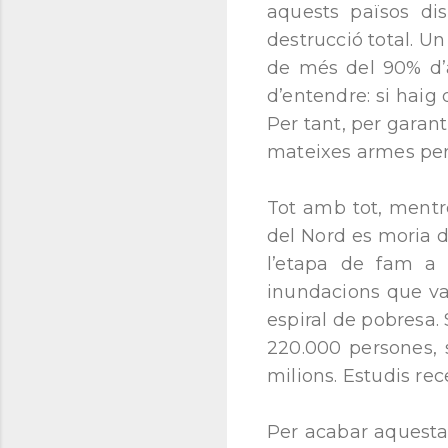
aquests països di
destrucció total. U
de més del 90% d’a
d’entendre: si haig 
Per tant, per garant
mateixes armes per
Tot amb tot, mentr
del Nord es moria d
l’etapa de fam a 
inundacions que van
espiral de pobresa
220.000 persones, s
milions. Estudis re
Per acabar aquesta