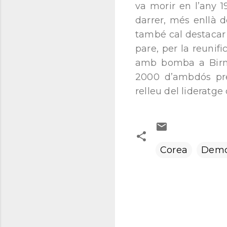
va morir en l’any 1
darrer, més enllà 
també cal destacar 
pare, per la reuni
amb bomba a Birmàn
2000 d’ambdós pres
relleu del lideratge
Corea
Demo
C
o
m
e