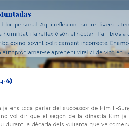
Salta al contingut principal
 Muntadas
bloc personal. Aquí reflexiono sobre diversos te
 humilitat i la reflexió són el nèctar i l'ambrosia 
é opino, sovint políticament incorrecte. Enamor
 autoproclamar-se aprenent vitalici de vicòleg i 
4/6)
ja ens toca parlar del successor de Kim Il-Sung
 no vol dir que el segon de la dinastia Kim ja 
 durant la dècada dels vuitanta que va començ