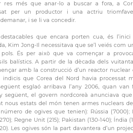
er res més que anar-lo a buscar a fora, a Co
t per un productor i una actriu triomfaven.
demanar, i se li va concedir.
 destacables que encara porten cua, és l’inic
a, Kim Jong-Il necessitava que se’l veiés com u
l pols. És per això que va començar a provo
ls balístics. A partir de la dècada dels vuitan
ençar amb la construcció d’un reactor nuclear d
a indicis que Corea del Nord havia processat 
 següent esglaó arribava l’any 2006, quan van 
ny següent, el govern nordcoreà anunciava qu
t nous estats del món tenen armes nuclears de
 número de ogives que tenien): Rússia (7000); E
70); Regne Unit (215); Pakistan (130-140); Índia (12
0). Les ogives són la part davantera d’un project