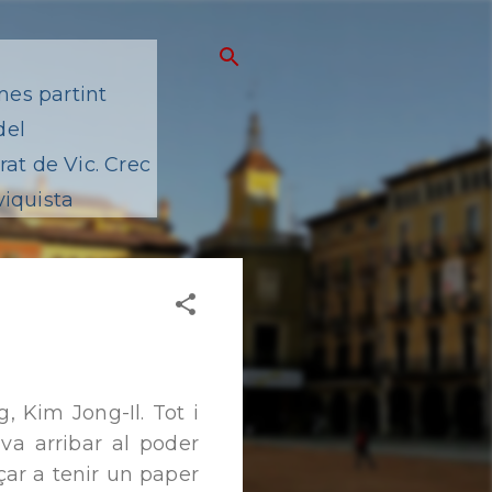
mes partint
del
at de Vic. Crec
viquista
, Kim Jong-Il. Tot i
va arribar al poder
ar a tenir un paper