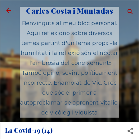
Salta al contingut principal
Carles Costa i Muntadas
Benvinguts al meu bloc personal.
Aquí reflexiono sobre diversos
temes partint d'un lema propi: «la
humilitat i la reflexió són el nèctar
i l'ambrosia del coneixement».
També opino, sovint políticament
incorrecte. Enamorat de Vic. Crec
que sóc el primer a
autoproclamar-se aprenent vitalici
de vicòleg i viquista
La Covid-19 (14)