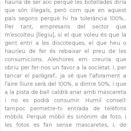
hauria de ser així perquè les botellades diria
que són il·legals, però com que en aquest
país segons perquè hi ha tolerància 100%...
Per tant, empresaris del sector que
m’escolteu [llegiu], si el que voleu és que la
gent entri a les discoteques, el que heu o
hauríeu de fer és rebaixar el preu de les
consumicions. Aleshores em creuria que
obriu per fer-nos un favor a la societat. I, per
tancar el paràgraf... ja sé que l’aforament a
l’aire lliure serà del 100%, a dintre 50%, i que
a la pista de ball caldrà anar amb mascareta
i no es podrà consumir. Humil consell:
tampoc permetre-hi entrada de telèfons
mòbils. Perquè mòbil és sinònim de foto, i
les fotos es fan sense mascaretes, i, de