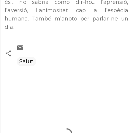
és... no sabria como dir-ho... l’aprensió,
l’aversió, l’animositat cap a l’espècia
humana. També m’anoto per parlar-ne un
dia.
Salut
C
o
m
e
n
t
a