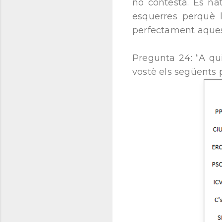
no contesta. És nat
esquerres perquè l
perfectament aquest
Pregunta 24: “A qui
vostè els següents p