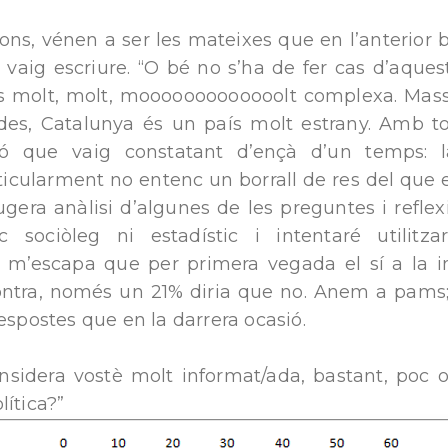
ns, vénen a ser les mateixes que en l’anterior 
vaig escriure. “O bé no s’ha de fer cas d’aques
és molt, molt, mooooooooooooolt complexa. Massa 
des, Catalunya és un país molt estrany. Amb tot 
ió que vaig constatant d’ençà d’un temps: l
ticularment no entenc un borrall de res del que 
gera anàlisi d’algunes de les preguntes i reflex
 sociòleg ni estadístic i intentaré utilitza
 m’escapa que per primera vegada el sí a la i
contra, només un 21% diria que no. Anem a pams
respostes que en la darrera ocasió.
onsidera vostè molt informat/ada, bastant, poc 
lítica?”