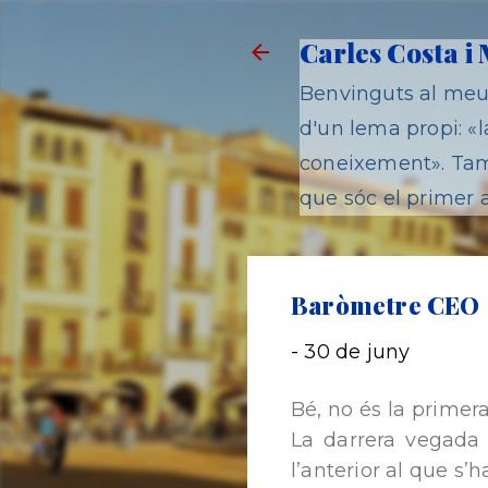
Carles Costa i
Benvinguts al meu 
d'un lema propi: «la
coneixement». Tamb
que sóc el primer a
Baròmetre CEO
-
30 de juny
Bé, no és la primer
La darrera vegada 
l’anterior al que s