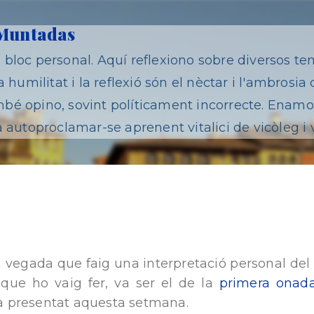
Salta al contingut principal
 Muntadas
bloc personal. Aquí reflexiono sobre diversos te
 humilitat i la reflexió són el nèctar i l'ambrosia 
é opino, sovint políticament incorrecte. Enamor
 autoproclamar-se aprenent vitalici de vicòleg i 
a vegada que faig una interpretació personal de
que ho vaig fer, va ser el de la
primera onada
’ha presentat aquesta setmana.