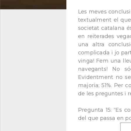
Les meves conclusio
textualment el que 
societat catalana 
en reiterades vega
una altra conclus
complicada i jo par
vinga! Fem una lleu
navegants! No sóc
Evidentment no se
majoria; 51%. Per 
de les preguntes i 
Pregunta 15: “Es c
del que passa en po