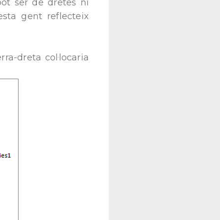
pot ser de dretes ni
sta gent reflecteix
ra-dreta col·locaria