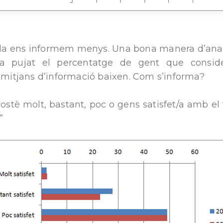
ada ens informem menys. Una bona manera d’anar
a pujat el percentatge de gent que consid
l mitjans d’informació baixen. Com s’informa?
vostè molt, bastant, poc o gens satisfet/a amb e
?”