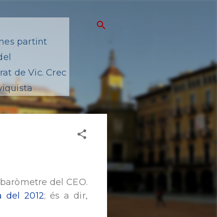
mes partint
del
at de Vic. Crec
viquista
l baròmetre del CEO.
 del 2012
; és a dir,