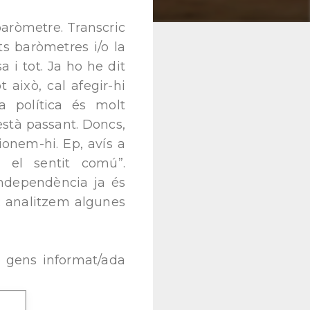
baròmetre. Transcric
ts baròmetres i/o la
i tot. Ja ho he dit
això, cal afegir-hi
a política és molt
està passant. Doncs,
ionem-hi. Ep, avís a
r el sentit comú”.
ndependència ja és
; analitzem algunes
o gens informat/ada