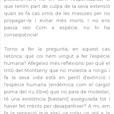
que tenim part de culpa de la seva extensió
quan es fa cas omís de les mesures per no
propagar-la i evitar més morts. I no ens
passa res! Com a espècie, no hi ha
conseqüència!
Torno a fer la pregunta, en aquest cas
retòrica: què coi hem vingut a fer l’espècie
humana? Afegeixo més reflexions: per què el
tritó del Montseny que no molesta a ningú i
fa la seva vida està en perill d’extinció i
l’espècie humana (endèmica com el cargol
poma del riu Ebre) que no para de molestar,
té una existència [bastant] assegurada tot i
haver fet mèrits per desaparèixer? A mi, em
fa la sensació que algú va colar un gol a la