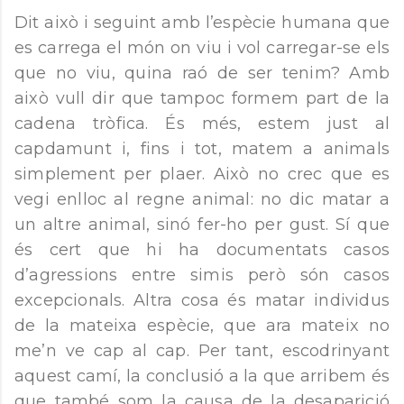
Dit això i seguint amb l’espècie humana que
es carrega el món on viu i vol carregar-se els
que no viu, quina raó de ser tenim? Amb
això vull dir que tampoc formem part de la
cadena tròfica. És més, estem just al
capdamunt i, fins i tot, matem a animals
simplement per plaer. Això no crec que es
vegi enlloc al regne animal: no dic matar a
un altre animal, sinó fer-ho per gust. Sí que
és cert que hi ha documentats casos
d’agressions entre simis però són casos
excepcionals. Altra cosa és matar individus
de la mateixa espècie, que ara mateix no
me’n ve cap al cap. Per tant, escodrinyant
aquest camí, la conclusió a la que arribem és
que també som la causa de la desaparició