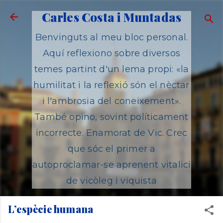
Salta al contingut principal
Carles Costa i Muntadas
Benvinguts al meu bloc personal.
Aquí reflexiono sobre diversos
temes partint d'un lema propi: «la
humilitat i la reflexió són el nèctar
i l'ambrosia del coneixement».
També opino, sovint políticament
incorrecte. Enamorat de Vic. Crec
que sóc el primer a
autoproclamar-se aprenent vitalici
de vicòleg i viquista
L’espècie humana