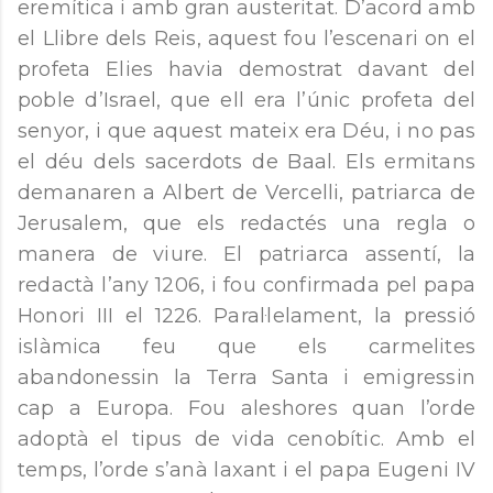
eremítica i amb gran austeritat. D’acord amb
el Llibre dels Reis, aquest fou l’escenari on el
profeta Elies havia demostrat davant del
poble d’Israel, que ell era l’únic profeta del
senyor, i que aquest mateix era Déu, i no pas
el déu dels sacerdots de Baal. Els ermitans
demanaren a Albert de Vercelli, patriarca de
Jerusalem, que els redactés una regla o
manera de viure. El patriarca assentí, la
redactà l’any 1206, i fou confirmada pel papa
Honori III el 1226. Paral·lelament, la pressió
islàmica feu que els carmelites
abandonessin la Terra Santa i emigressin
cap a Europa. Fou aleshores quan l’orde
adoptà el tipus de vida cenobític. Amb el
temps, l’orde s’anà laxant i el papa Eugeni IV