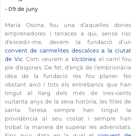
-
09 de juny
Maria Osona fou una d’aquelles dones
emprenedores i tenaces a qui, sense risc
d’excedir-me, devem la fundació d’un
convent de carmelites descalces a la ciutat
de Vic
. Com veurem a
Victòries
, el camí fou
ple d’espines. De fet, d’ençà de l’embrionària
idea de la fundació res fou planer. No
obstant això i tots els entrebancs que han
tingut al llarg dels més de tres-cents
vuitanta anys de la seva història, les filles de
santa Teresa sempre han tingut la
providència al seu costat i sempre han
trobat la manera de superar les adversitats.
Fins avui, data en la qual el
convent de