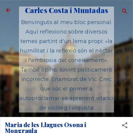
Salta al contingut principal
Carles Costa i Muntadas
Benvinguts al meu bloc personal.
Aquí reflexiono sobre diversos
temes partint d'un lema propi: «la
humilitat i la reflexió són el nèctar
i l'ambrosia del coneixement».
També opino, sovint políticament
incorrecte. Enamorat de Vic. Crec
que sóc el primer a
autoproclamar-se aprenent vitalici
de vicòleg i viquista
Maria de les Llagues Osona i
Mongraula