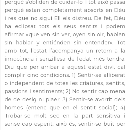
perquè s’obliden de cuidar-lo. I tot això passa
perquè estan completament absorts en Déu
i res que no sigui Ell els distreu. De fet, Déu
ha eclipsat tots els seus sentits i podem
afirmar «que ven sin ver, oyen sin oir, hablan
sin hablar y entiénden sin entender». Tot
amb tot, l’estat l’acompanya un retorn a la
innocència i senzillesa de l’edat més tendra.
Diu que per arribar a aquest estat diví, cal
complir cinc condicions. 1) Sentir-se alliberat
o independent de totes les criatures, sentits,
passions i sentiments; 2) No sentir cap mena
de de desig ni plaer; 3) Sentir-se avorrit dels
homes (entenc que en el sentit social); 4)
Trobar-se molt sec en la part sensitiva i
sense cap esperit, això és, sentir-se buit per