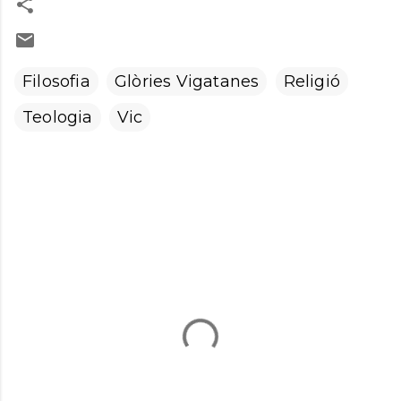
Filosofia
Glòries Vigatanes
Religió
Teologia
Vic
C
o
m
e
n
t
a
r
i
s