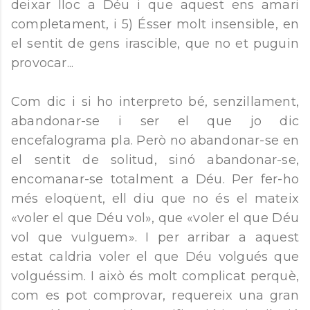
deixar lloc a Déu i que aquest ens amari
completament, i 5) Ésser molt insensible, en
el sentit de gens irascible, que no et puguin
provocar...
Com dic i si ho interpreto bé, senzillament,
abandonar-se i ser el que jo dic
encefalograma pla. Però no abandonar-se en
el sentit de solitud, sinó abandonar-se,
encomanar-se totalment a Déu. Per fer-ho
més eloqüent, ell diu que no és el mateix
«voler el que Déu vol», que «voler el que Déu
vol que vulguem». I per arribar a aquest
estat caldria voler el que Déu volgués que
volguéssim. I això és molt complicat perquè,
com es pot comprovar, requereix una gran