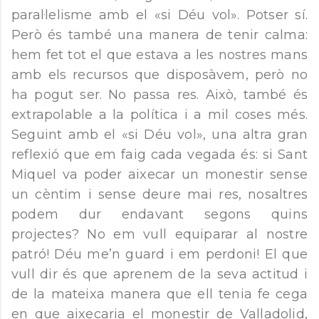
paral·lelisme amb el «si Déu vol». Potser sí.
Però és també una manera de tenir calma:
hem fet tot el que estava a les nostres mans
amb els recursos que disposàvem, però no
ha pogut ser. No passa res. Això, també és
extrapolable a la política i a mil coses més.
Seguint amb el «si Déu vol», una altra gran
reflexió que em faig cada vegada és: si Sant
Miquel va poder aixecar un monestir sense
un cèntim i sense deure mai res, nosaltres
podem dur endavant segons quins
projectes? No em vull equiparar al nostre
patró! Déu me’n guard i em perdoni! El que
vull dir és que aprenem de la seva actitud i
de la mateixa manera que ell tenia fe cega
en que aixecaria el monestir de Valladolid,