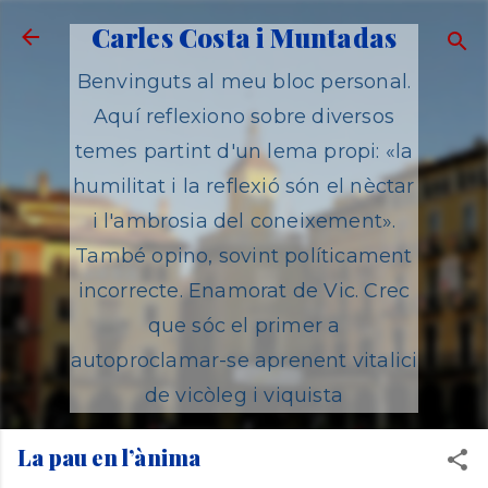
Salta al contingut principal
Carles Costa i Muntadas
Benvinguts al meu bloc personal.
Aquí reflexiono sobre diversos
temes partint d'un lema propi: «la
humilitat i la reflexió són el nèctar
i l'ambrosia del coneixement».
També opino, sovint políticament
incorrecte. Enamorat de Vic. Crec
que sóc el primer a
autoproclamar-se aprenent vitalici
de vicòleg i viquista
La pau en l’ànima