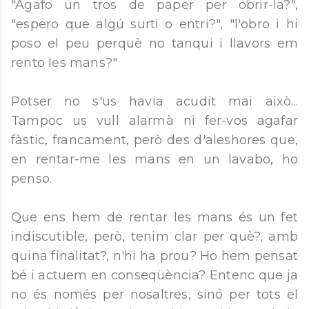
"Agafo un tros de paper per obrir-la?",
"espero que algú surti o entri?", "l'obro i hi
poso el peu perquè no tanqui i llavors em
rento les mans?"
Potser no s'us havia acudit mai això...
Tampoc us vull alarmà ni fer-vos agafar
fàstic, francament, però des d'aleshores que,
en rentar-me les mans en un lavabo, ho
penso.
Que ens hem de rentar les mans és un fet
indiscutible, però, tenim clar per què?, amb
quina finalitat?, n'hi ha prou? Ho hem pensat
bé i actuem en conseqüència? Entenc que ja
no és només per nosaltres, sinó per tots el