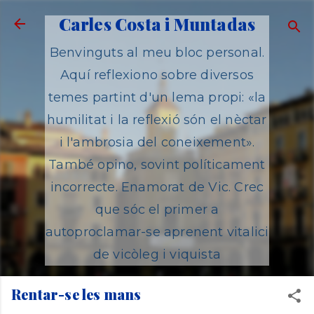
Salta al contingut principal
Carles Costa i Muntadas
Benvinguts al meu bloc personal.
Aquí reflexiono sobre diversos
temes partint d'un lema propi: «la
humilitat i la reflexió són el nèctar
i l'ambrosia del coneixement».
També opino, sovint políticament
incorrecte. Enamorat de Vic. Crec
que sóc el primer a
autoproclamar-se aprenent vitalici
de vicòleg i viquista
Rentar-se les mans