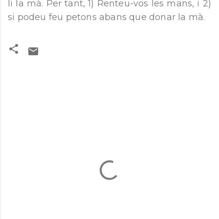
li la mà. Per tant, 1) Renteu-vos les mans, i 2)
si podeu feu petons abans que donar la mà.
C
o
m
e
n
t
a
r
i
s