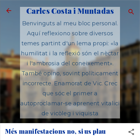
Salta al contingut principal
Carles Costa i Muntadas
Benvinguts al meu bloc personal.
Aquí reflexiono sobre diversos
temes partint d'un lema propi: «la
humilitat i la reflexió són el nèctar
i l'ambrosia del coneixement».
També opino, sovint políticament
incorrecte. Enamorat de Vic. Crec
que sóc el primer a
autoproclamar-se aprenent vitalici
de vicòleg i viquista
Més manifestacions no, si us plau