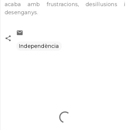
acaba amb frustracions, desil·lusions i
desenganys.
Independència
C
o
m
e
n
t
a
r
i