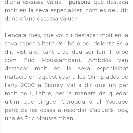
d’una escassa vàlua i
persona
que destaca
molt en la seva especialitat, com es deu dir
dona d’una escassa vàlua?
I encara més, què vol dir destacar molt en la
seva especialitat? Per bé o per dolent? És a
dir, vist així, tant crac deu ser Ian Thorpe
com Éric Moussambani. Ambdós van
destacar molt en la seva especialitat
(natació en aquest cas) a les Olimpíades de
l’any 2000 a Sidney. Val a dir que un per
molt bo i, l’altre, per la manera de quedar
últim que tingué. Cerqueu-lo al Youtube
però; de les coses a recordar d’aquells jocs,
una és Éric Moussambani.