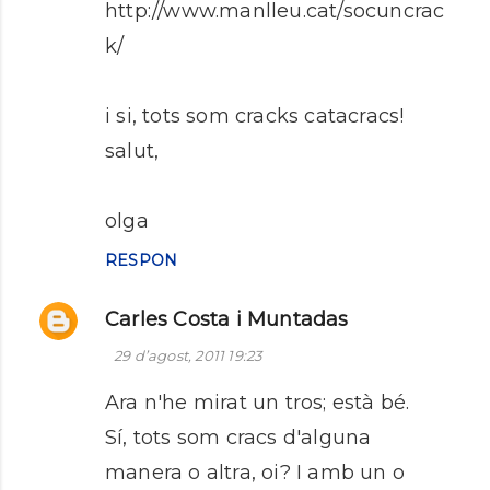
http://www.manlleu.cat/socuncrac
n
k/
t
a
r
i si, tots som cracks catacracs!
i
salut,
s
olga
RESPON
Carles Costa i Muntadas
29 d’agost, 2011 19:23
Ara n'he mirat un tros; està bé.
Sí, tots som cracs d'alguna
manera o altra, oi? I amb un o