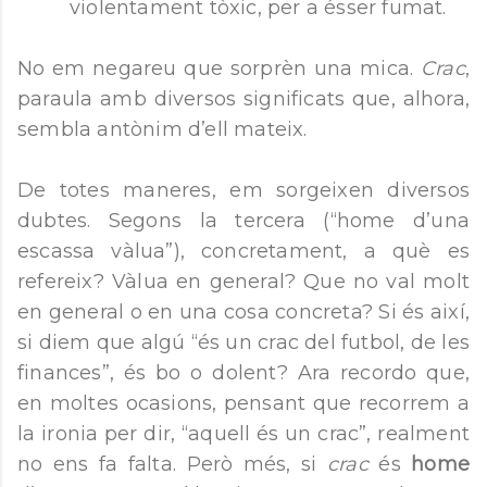
violentament tòxic, per a ésser fumat.
No em negareu que sorprèn una mica.
Crac
,
paraula amb diversos significats que, alhora,
sembla antònim d’ell mateix.
De totes maneres, em sorgeixen diversos
dubtes. Segons la tercera (“home d’una
escassa vàlua”), concretament, a què es
refereix? Vàlua en general? Que no val molt
en general o en una cosa concreta? Si és així,
si diem que algú “és un crac del futbol, de les
finances”, és bo o dolent? Ara recordo que,
en moltes ocasions, pensant que recorrem a
la ironia per dir, “aquell és un crac”, realment
no ens fa falta. Però més, si
crac
és
home