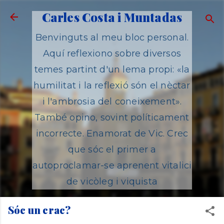
Salta al contingut principal
Carles Costa i Muntadas
Benvinguts al meu bloc personal.
Aquí reflexiono sobre diversos
temes partint d'un lema propi: «la
humilitat i la reflexió són el nèctar
i l'ambrosia del coneixement».
També opino, sovint políticament
incorrecte. Enamorat de Vic. Crec
que sóc el primer a
autoproclamar-se aprenent vitalici
de vicòleg i viquista
Sóc un crac?