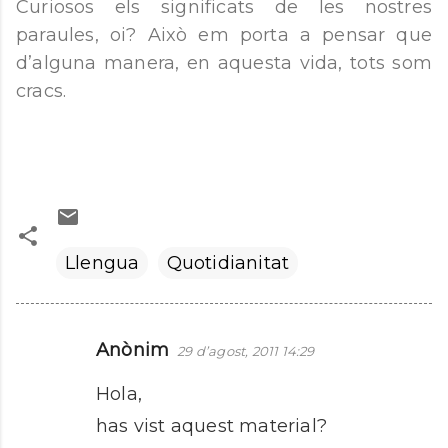
Curiosos els significats de les nostres
paraules, oi? Això em porta a pensar que
d’alguna manera, en aquesta vida, tots som
cracs.
Llengua
Quotidianitat
Anònim
29 d’agost, 2011 14:29
C
o
Hola,
m
has vist aquest material?
e