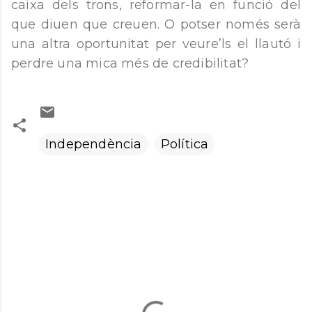
caixa dels trons, reformar-la en funció del
que diuen que creuen. O potser només serà
una altra oportunitat per veure’ls el llautó i
perdre una mica més de credibilitat?
Independència
Política
C
o
m
e
n
t
a