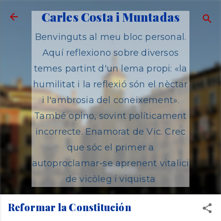
Salta al contingut principal
Carles Costa i Muntadas
Benvinguts al meu bloc personal.
Aquí reflexiono sobre diversos
temes partint d'un lema propi: «la
humilitat i la reflexió són el nèctar
i l'ambrosia del coneixement».
També opino, sovint políticament
incorrecte. Enamorat de Vic. Crec
que sóc el primer a
autoproclamar-se aprenent vitalici
de vicòleg i viquista
Reformar la Constitución