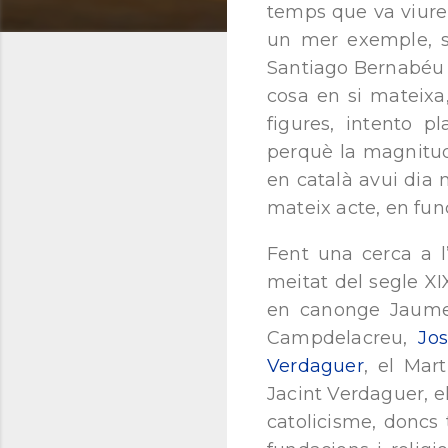
temps que va viure 
un mer exemple, se
Santiago Bernabéu pr
cosa en si mateixa
figures, intento 
perquè la magnitud
en català avui dia 
mateix acte, en func
Fent una cerca a l
meitat del segle XI
en canonge Jaume C
Campdelacreu,
Jo
Verdaguer
, el Mar
Jacint Verdaguer, el
catolicisme, doncs 