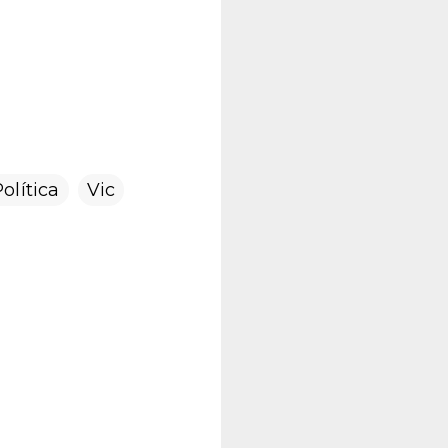
olítica
Vic