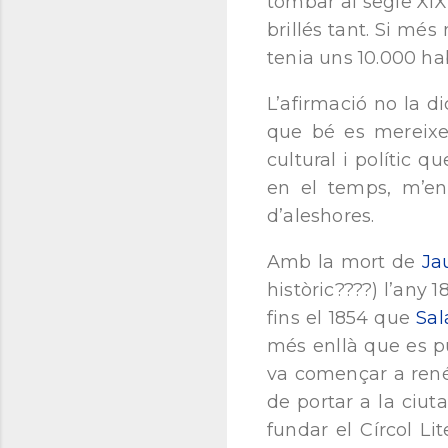
tombar al segle XIX
brillés tant. Si mé
tenia uns 10.000 ha
L’afirmació no la di
que bé es mereixer
cultural i polític 
en el temps, m’enc
d’aleshores.
Amb la mort de
Ja
històric????) l’any 
fins el 1854 que
Sal
més enllà que es p
va començar a renéi
de portar a la ciut
fundar el Círcol Li