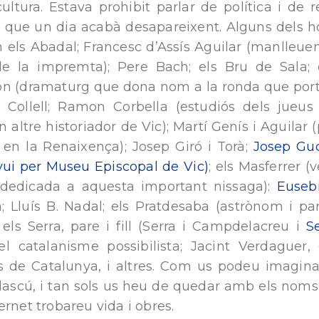
ltura. Estava prohibit parlar de política i de rel
s, que un dia acabà desapareixent. Alguns dels
en els Abadal; Francesc d’Assís Aguilar (manlleue
 la impremta); Pere Bach; els Bru de Sala; 
 (dramaturg que dona nom a la ronda que porta
ollell; Ramon Corbella (estudiós dels jueus 
altre historiador de Vic); Martí Genís i Aguilar (
a en la Renaixença); Josep Giró i Torà;
Josep Gud
ui per Museu Episcopal de Vic)
; els Masferrer 
edicada a aquesta important nissaga):
Euseb
a; Lluís B. Nadal; els Pratdesaba (astrònom i par
l; els Serra, pare i fill (Serra i Campdelacreu i
S
el catalanisme possibilista; Jacint Verdaguer, 
s de Catalunya, i altres. Com us podeu imaginar
dascú, i tan sols us heu de quedar amb els noms,
ernet trobareu vida i obres.