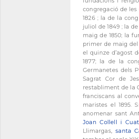
fundacions i relig
congregació de les 
1826 ; la de la con
juliol de 1849 ; la 
maig de 1850; la fu
primer de maig del
el quinze d’agost d
1877; la de la con
Germanetes dels Po
Sagrat Cor de Jes
restabliment de la C
franciscans al conv
maristes el 1895.
anomenar sant Anton
Joan Collell i Cua
Llimargas,
santa C