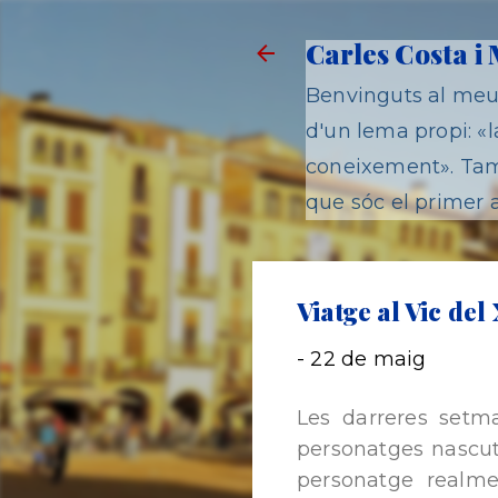
Carles Costa i
Benvinguts al meu 
d'un lema propi: «la
coneixement». Tamb
que sóc el primer a
Viatge al Vic del 
-
22 de maig
Les darreres setma
personatges nascuts
personatge realmen