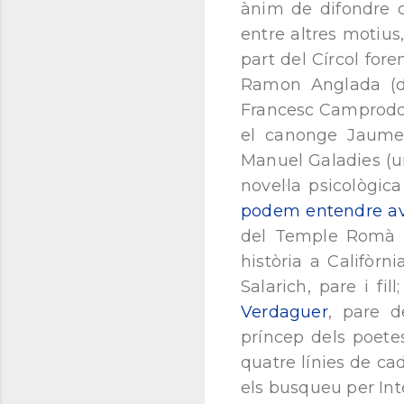
ànim de difondre cu
entre altres motiu
part del Círcol for
Ramon Anglada (de
Francesc Camprodon
el canonge Jaume C
Manuel Galadies (un 
novel·la psicològic
podem entendre av
del Temple Romà d
història a Califòrni
Salarich, pare i fil
Verdaguer
, pare d
príncep dels poete
quatre línies de ca
els busqueu per Int