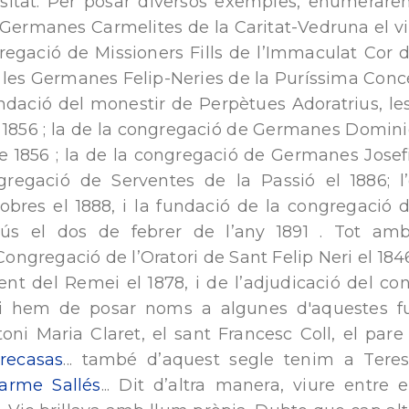
iositat. Per posar diversos exemples, enumerare
Germanes Carmelites de la Caritat-Vedruna el vin
gregació de Missioners Fills de l’Immaculat Cor 
de les Germanes Felip-Neries de la Puríssima Conce
ndació del monestir de Perpètues Adoratrius, le
 1856 ; la de la congregació de Germanes Domini
e 1856 ; la de la congregació de Germanes Josefi
gregació de Serventes de la Passió el 1886; l
bres el 1888, i la fundació de la congregació d
ús el dos de febrer de l’any 1891 . Tot am
ongregació de l’Oratori de Sant Felip Neri el 184
ent del Remei el 1878, i de l’adjudicació del c
 Si hem de posar noms a algunes d'aquestes f
i Maria Claret, el sant Francesc Coll, el pare 
trecasas
... també d’aquest segle tenim a Tere
arme Sallés
... Dit d’altra manera, viure entre 