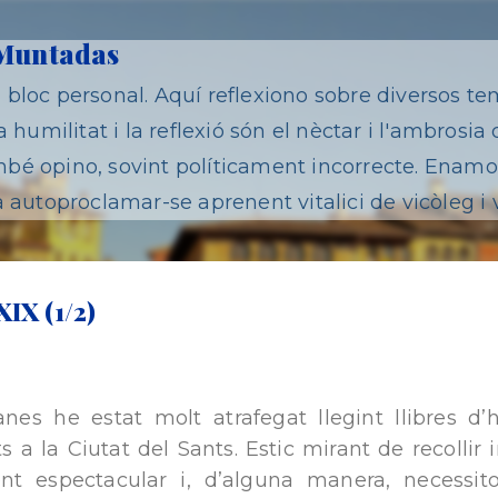
Salta al contingut principal
 Muntadas
bloc personal. Aquí reflexiono sobre diversos te
 humilitat i la reflexió són el nèctar i l'ambrosia 
é opino, sovint políticament incorrecte. Enamor
 autoproclamar-se aprenent vitalici de vicòleg i 
XIX (1/2)
nes he estat molt atrafegat llegint llibres d’h
 a la Ciutat del Sants. Estic mirant de recollir
t espectacular i, d’alguna manera, necessito