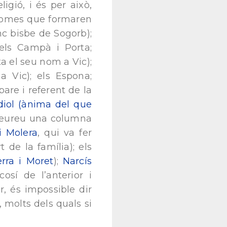
igió, i és per això,
 homes que formaren
nc bisbe de Sogorb);
els Campà i Porta;
 el seu nom a Vic);
a Vic); els Espona;
pare i referent de la
iol (ànima del que
(veureu una columna
i Molera
, qui va fer
t de la família); els
erra i Moret
);
Narcís
cosí de l’anterior i
, és impossible dir
 molts dels quals si