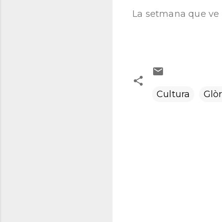
La setmana que ve 
Cultura
Glò
C
o
m
e
n
t
a
r