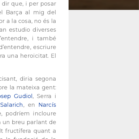
dir que, i per posar
el Barça al mig del
r a la cosa, no és la
an estudio diverses
’entendre, i també
’entendre, escriure
a una heroïcitat. El
isant, diria segona
pre la mateixa gent:
osep Gudiol
, Serra i
s
Salarich
, en
Narcís
e, podríem incloure
em un breu parlant de
t fructífera quant a