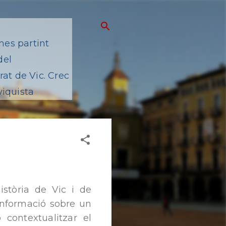
mes partint
del
at de Vic. Crec
viquista
istòria de Vic i de
 informació sobre un
 contextualitzar el