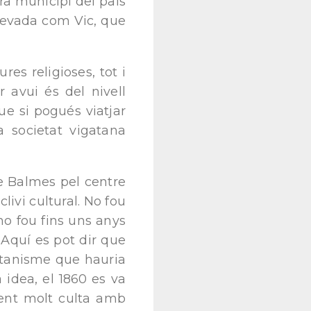
ra municipi del país
elevada com Vic, que
res religioses, tot i
 avui és del nivell
ue si pogués viatjar
a societat vigatana
 Balmes pel centre
livi cultural. No fou
 no fou fins uns anys
 Aquí es pot dir que
gatanisme que hauria
 idea, el 1860 es va
 gent molt culta amb