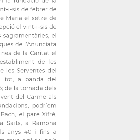
m la fundació de la
t-i-sis de febrer de
de Maria el setze de
pció el vint-i-sis de
s sagramentàries, el
ques de l’Anunciata
nes de la Caritat el
’establiment de les
e les Serventes del
b tot, a banda del
6; de la tornada dels
onvent del Carme als
undacions, podríem
Bach, el pare Xifré,
sa Saits, a Ramona
els anys 40 i fins a