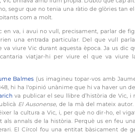
, Vic brillava amb llum pròpia. Dubto que cap alt
s no, segur que no tenia una ràtio de glòries tan 
bitants com a molt.
c en va, i avui no vull, precisament, parlar de figu
ien una entrada particular. Del que vull parlar
que va viure Vic durant aquesta època. Ja us dic q
antaria viatjar-hi per viure el que va viure l
ume Balmes
(us imagineu topar-vos amb Jaume
1848, hi ha l'opinió unànime que hi va haver un dec
arich
va publicar el seu llibre d’història de Vic, i
ublicà
El Ausonense
, de la mà del mateix autor.
xer la cultura a Vic, i, per què no dir-ho, el vi
at als annals de la història. Perquè us en feu una
terari. El Círcol fou una entitat bàsicament de