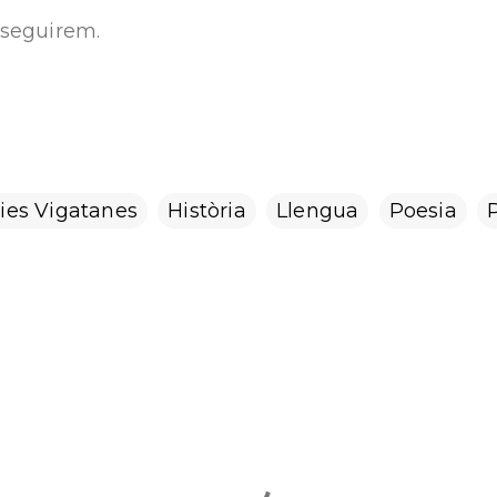
seguirem.
ries Vigatanes
Història
Llengua
Poesia
P