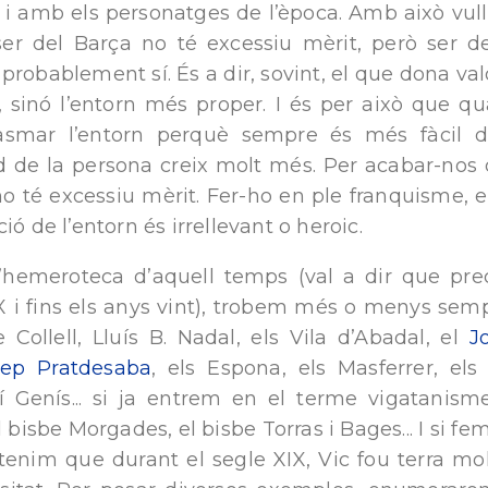
i amb els personatges de l’època. Amb això vull 
r del Barça no té excessiu mèrit, però ser d
obablement sí. És a dir, sovint, el que dona valo
, sinó l’entorn més proper. I és per això que qu
plasmar l’entorn perquè sempre és més fàcil d
 de la persona creix molt més. Per acabar-nos d
no té excessiu mèrit. Fer-ho en ple franquisme, er
ió de l’entorn és irrellevant o heroic.
’hemeroteca d’aquell temps (val a dir que prec
X i fins els anys vint), trobem més o menys sem
ollell, Lluís B. Nadal, els Vila d’Abadal, el
J
sep Pratdesaba
, els Espona, els Masferrer, el
tí Genís... si ja entrem en el terme vigatanism
 bisbe Morgades, el bisbe Torras i Bages... I si f
tenim que durant el segle XIX, Vic fou terra mol