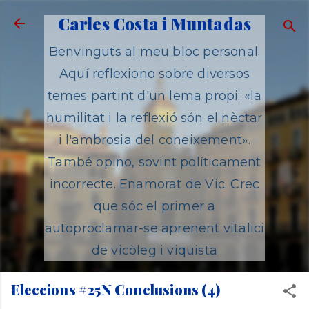
Salta al contingut principal
Carles Costa i Muntadas
Benvinguts al meu bloc personal.
Aquí reflexiono sobre diversos
temes partint d'un lema propi: «la
humilitat i la reflexió són el nèctar
i l'ambrosia del coneixement».
També opino, sovint políticament
incorrecte. Enamorat de Vic. Crec
que sóc el primer a
autoproclamar-se aprenent vitalici
de vicòleg i viquista
Eleccions #25N Conclusions (4)