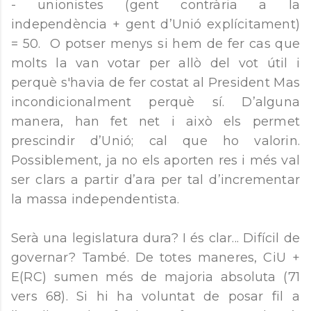
- unionistes (gent contrària a la
independència + gent d’Unió explícitament)
= 50. O potser menys si hem de fer cas que
molts la van votar per allò del vot útil i
perquè s'havia de fer costat al President Mas
incondicionalment perquè sí. D’alguna
manera, han fet net i això els permet
prescindir d’Unió; cal que ho valorin.
Possiblement, ja no els aporten res i més val
ser clars a partir d’ara per tal d’incrementar
la massa independentista.
Serà una legislatura dura? I és clar... Difícil de
governar? També. De totes maneres, CiU +
E(RC) sumen més de majoria absoluta (71
vers 68). Si hi ha voluntat de posar fil a